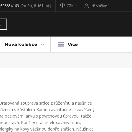
 606654169
(Po-Pá, 8-16 hod.)
CZK
Přihlášení
t
Nová kolekce
Více
Drátovaná souprava srdce z růženínu a náušnice
růženín s křišťálem Kámen avanturíne je zavěšený
na ocelovém lanku s povrchovou úpravou, takže
neodstává. Použitý drát je eloxovaný hliník,
alergiky na kovy většinou dobře snášen. Náušnice