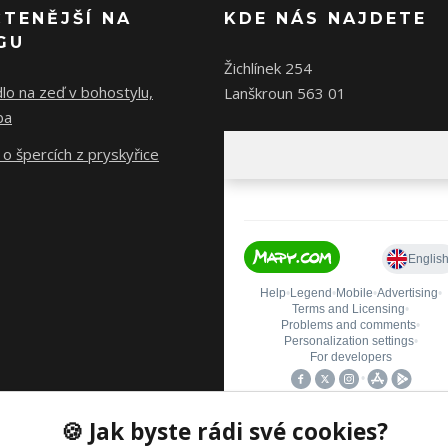
ČTENĚJŠÍ NA
KDE NÁS NAJDETE
GU
Žichlínek 254
lo na zeď v bohostylu,
Lanškroun 563 01
ba
o špercích z pryskyřice
🍪 Jak byste rádi své cookies?