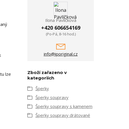
Ilona Pavlíčková
vaný
+420 606654169
(Po-Pá, 8-16 hod.)
info@iporiginal.cz
k
Zboží zařazeno v
tu lze
kategoriích
Šperky
Šperky soupravy
Šperky soupravy s kamenem
Šperky soupravy drátované