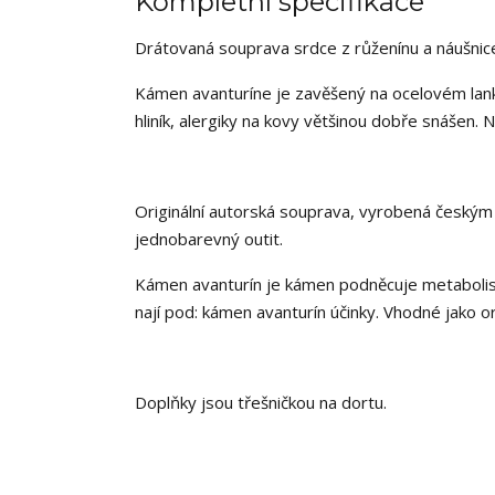
Kompletní specifikace
Drátovaná souprava srdce z růženínu a náušnice
Kámen avanturíne je zavěšený na ocelovém lank
hliník, alergiky na kovy většinou dobře snášen. 
Originální autorská souprava, vyrobená českým 
jednobarevný outit.
Kámen avanturín je kámen podněcuje metabolismu
nají pod: kámen avanturín účinky. Vhodné jako or
Doplňky jsou třešničkou na dortu.