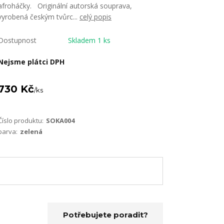
afroháčky. Originální autorská souprava,
vyrobená českým tvůrc...
celý popis
Dostupnost
Skladem 1 ks
Nejsme plátci DPH
730 Kč
/
ks
Číslo produktu:
SOKA004
barva:
zelená
Potřebujete poradit?