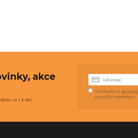
vinky, akce
Souhlasím se
zpracová
rozesílky newsletteru.
ednou za 14 dní.