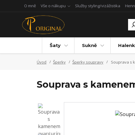
O mně
Vše o nákupu
Služby styling/vizážistika
Henn
Šaty
Sukně
Halenk
Úvod
Šperky
Šperky soupravy
Souprava s 
Souprava s kamene