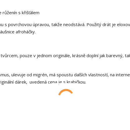
 růženín s křišťálem
u s povrchovou úpravou, takže neodstává. Použitý drát je eloxo
Náušnice afroháčky.
tvůrcem, pouze v jednom originále, krásně doplní jak barevný, ta
s, ulevuje od migrén, má spoustu dalších vlastností, na interne
iginální dárek, uvedená cena je s krabičkou.