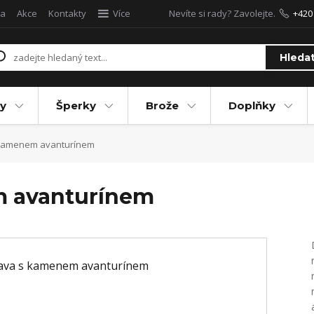
a
Akce
Kontakty
Více
Nevíte si rady? Zavolejte.
+420
Hleda
y
Šperky
Brože
Doplňky
kamenem avanturínem
m avanturínem