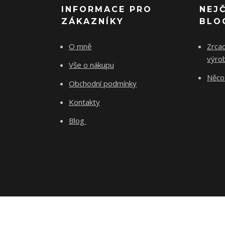
INFORMACE PRO
NEJ
ZÁKAZNÍKY
BLO
O mně
Zrcad
výro
Vše o nákupu
Něco 
Obchodní podmínky
Kontakty
Blog