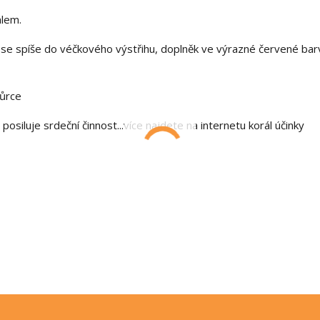
álem.
 se spíše do véčkového výstřihu, doplněk ve výrazné červené barvě
vůrce
osiluje srdeční činnost...více najdete na internetu korál účinky