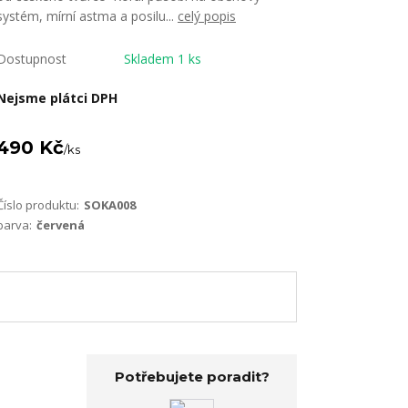
systém, mírní astma a posilu...
celý popis
Dostupnost
Skladem 1 ks
Nejsme plátci DPH
490 Kč
/
ks
Číslo produktu:
SOKA008
barva:
červená
Potřebujete poradit?