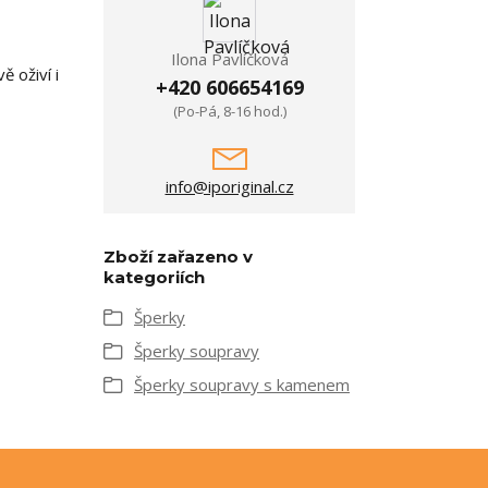
Ilona Pavlíčková
 oživí i
+420 606654169
(Po-Pá, 8-16 hod.)
info@iporiginal.cz
Zboží zařazeno v
kategoriích
Šperky
Šperky soupravy
Šperky soupravy s kamenem