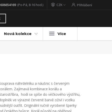
 606654169
(Po-Pá, 8-16 hod.)
CZK
Přihlášení
t
Nová kolekce
Více
Souprava náhrdelníku a náušnic s červeným
korálem. Zajímavá kombinace korálu a
starostříbra, hodí se spíše do véčkového výstřihu,
doplněk ve výrazné červené barvě oživí i vcelku
nudnější outfit. Originální ručně vyrobené šperky
od českého tvůrce Korál působí na oběhový