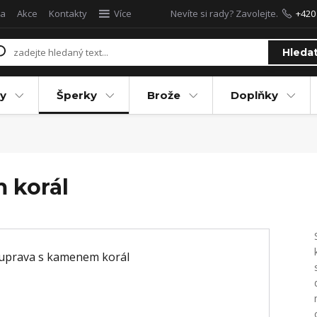
a
Akce
Kontakty
Více
Nevíte si rady? Zavolejte.
+420
Hleda
y
Šperky
Brože
Doplňky
 korál