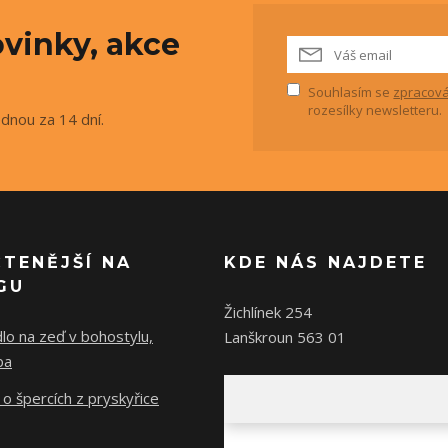
vinky, akce
Souhlasím se
zpracová
rozesílky newsletteru.
ednou za 14 dní.
ČTENĚJŠÍ NA
KDE NÁS NAJDETE
GU
Žichlínek 254
lo na zeď v bohostylu,
Lanškroun 563 01
ba
o špercích z pryskyřice