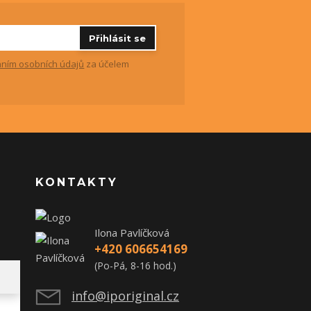
Přihlásit se
ním osobních údajů
za účelem
KONTAKTY
Ilona Pavlíčková
+420 606654169
(Po-Pá, 8-16 hod.)
info@iporiginal.cz