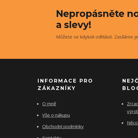
Nepropásněte no
a slevy!
Můžete se kdykoli odhlásit. Zasíláme j
INFORMACE PRO
NEJ
ZÁKAZNÍKY
BLO
O mně
Zrcad
výro
Vše o nákupu
Něco 
Obchodní podmínky
Kontakty