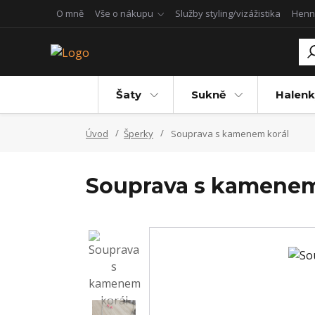
O mně
Vše o nákupu
Služby styling/vizážistika
Henn
Šaty
Sukně
Halenk
Úvod
Šperky
Souprava s kamenem korál
Souprava s kamenem