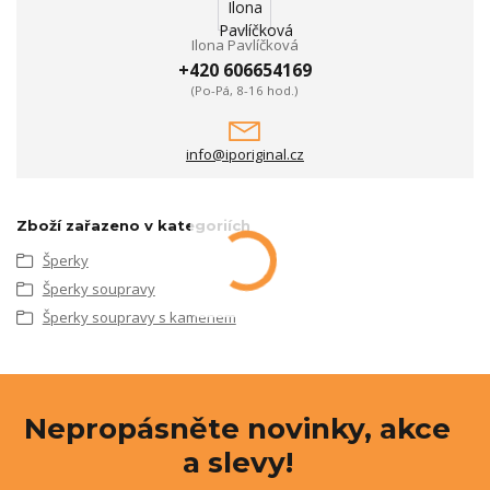
Ilona Pavlíčková
+420 606654169
(Po-Pá, 8-16 hod.)
info@iporiginal.cz
Zboží zařazeno v kategoriích
Šperky
Šperky soupravy
Šperky soupravy s kamenem
Nepropásněte novinky, akce
a slevy!