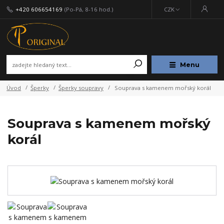
+420 606654169
(Po-Pá, 8-16 hod.)
CZK
Menu
Úvod
Šperky
Šperky soupravy
Souprava s kamenem mořský korál
Souprava s kamenem mořský
korál