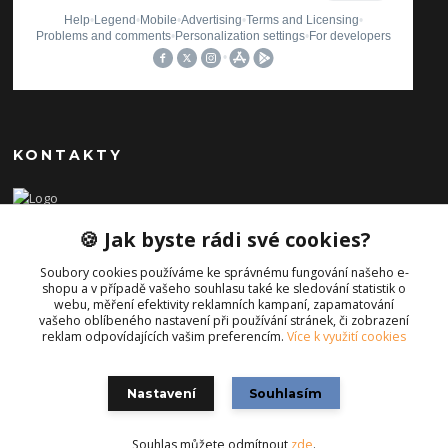
KONTAKTY
Ilona Pavlíčková
🍪 Jak byste rádi své cookies?
+420 606654169
(Po-Pá, 8-16 hod.)
Soubory cookies používáme ke správnému fungování našeho e-
shopu a v případě vašeho souhlasu také ke sledování statistik o
info@iporiginal.cz
webu, měření efektivity reklamních kampaní, zapamatování
vašeho oblíbeného nastavení při používání stránek, či zobrazení
reklam odpovídajících vašim preferencím.
Více k využití cookies
Nastavení
Souhlasím
Souhlas můžete odmítnout
zde
.