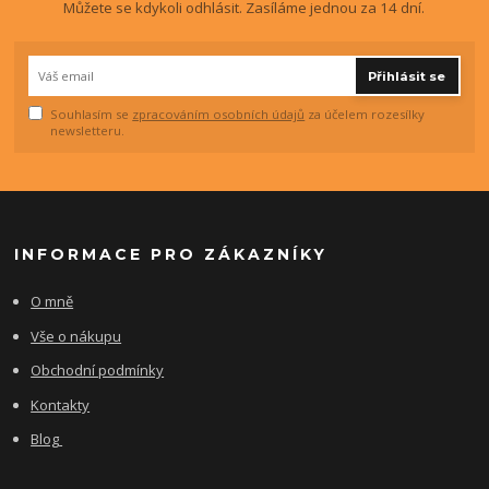
Můžete se kdykoli odhlásit. Zasíláme jednou za 14 dní.
Přihlásit se
Souhlasím se
zpracováním osobních údajů
za účelem rozesílky
newsletteru.
INFORMACE PRO ZÁKAZNÍKY
O mně
Vše o nákupu
Obchodní podmínky
Kontakty
Blog