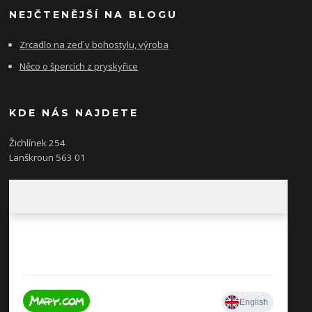
NEJČTENĚJŠÍ NA BLOGU
Zrcadlo na zeď v bohostylu, výroba
Něco o špercích z pryskyřice
KDE NÁS NAJDETE
Žichlínek 254
Lanškroun 563 01