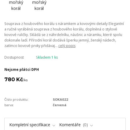
Souprava z houbového korálu s náramkem a kovovými detaily Elegantní
a ručně vyráběná souprava z houbového korálu, doplněná o stylové
kovové ruličky. Skládá se z náhrdelníku, náušnic a náramku, které spolu
dokonale ladí. Přírodní korál dodává šperku jemný, ženský nádech,
zatímco kovové prvky přidávaj...
celý popis
Dostupnost
Skladem 1 ks
Nejsme plátci DPH
780 Kč
/
ks
Číslo produktu:
SOKA022
barva:
červená
Kompletní specifikace
Komentáře
0