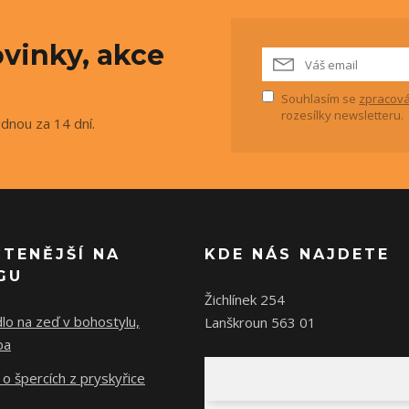
vinky, akce
Souhlasím se
zpracová
rozesílky newsletteru.
ednou za 14 dní.
ČTENĚJŠÍ NA
KDE NÁS NAJDETE
GU
Žichlínek 254
lo na zeď v bohostylu,
Lanškroun 563 01
ba
o špercích z pryskyřice