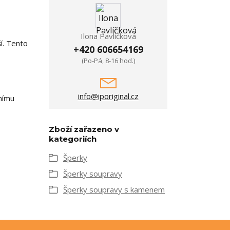
Ilona Pavlíčková
í. Tento
+420 606654169
(Po-Pá, 8-16 hod.)
info@iporiginal.cz
čnímu
Zboží zařazeno v
kategoriích
Šperky
Šperky soupravy
Šperky soupravy s kamenem