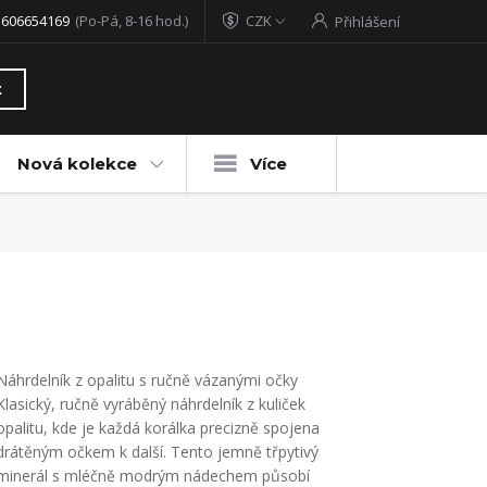
 606654169
(Po-Pá, 8-16 hod.)
CZK
Přihlášení
t
Nová kolekce
Více
Náhrdelník z opalitu s ručně vázanými očky
Klasický, ručně vyráběný náhrdelník z kuliček
opalitu, kde je každá korálka precizně spojena
drátěným očkem k další. Tento jemně třpytivý
minerál s mléčně modrým nádechem působí