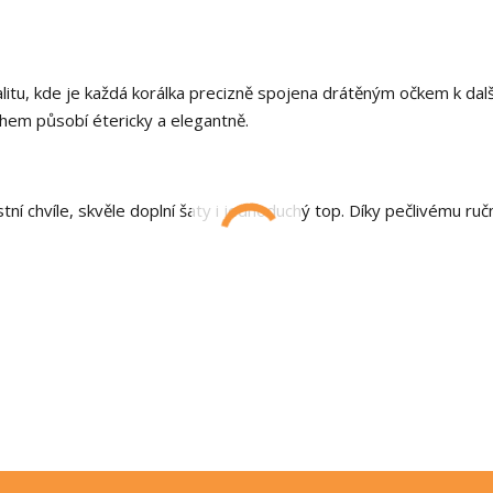
alitu, kde je každá korálka precizně spojena drátěným očkem k dalš
hem působí étericky a elegantně.
tní chvíle, skvěle doplní šaty i jednoduchý top. Díky pečlivému ru