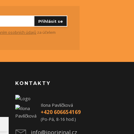
Přihlásit se
ním osobních údajů
za účelem
KONTAKTY
Ilona Pavlíčková
+420 606654169
(Po-Pá, 8-16 hod.)
info@iporiginal.cz