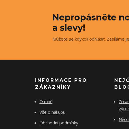
Nepropásněte no
a slevy!
Můžete se kdykoli odhlásit. Zasíláme j
INFORMACE PRO
NEJ
ZÁKAZNÍKY
BLO
O mně
Zrcad
výro
Vše o nákupu
Něco 
Obchodní podmínky