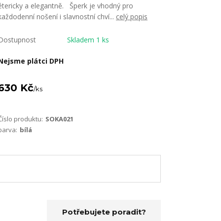
étericky a elegantně. Šperk je vhodný pro
každodenní nošení i slavnostní chví...
celý popis
Dostupnost
Skladem 1 ks
Nejsme plátci DPH
630 Kč
/
ks
Číslo produktu:
SOKA021
barva:
bílá
Potřebujete poradit?