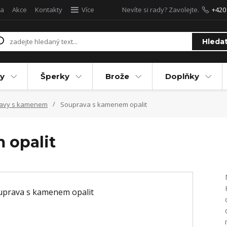
a
Akce
Kontakty
Více
Nevíte si rady? Zavolejte.
+420
Hleda
y
Šperky
Brože
Doplňky
ravy s kamenem
Souprava s kamenem opalit
 opalit