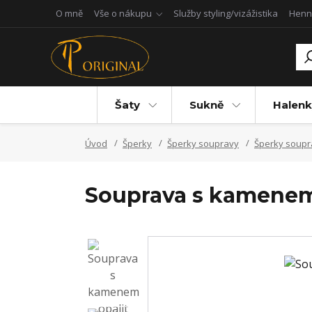
O mně
Vše o nákupu
Služby styling/vizážistika
Henn
Šaty
Sukně
Halenk
Úvod
Šperky
Šperky soupravy
Šperky soup
Souprava s kamenem