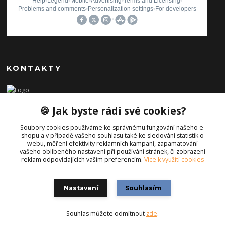
KONTAKTY
Ilona Pavlíčková
🍪 Jak byste rádi své cookies?
+420 606654169
(Po-Pá, 8-16 hod.)
Soubory cookies používáme ke správnému fungování našeho e-
shopu a v případě vašeho souhlasu také ke sledování statistik o
info@iporiginal.cz
webu, měření efektivity reklamních kampaní, zapamatování
vašeho oblíbeného nastavení při používání stránek, či zobrazení
reklam odpovídajících vašim preferencím.
Více k využití cookies
Nastavení
Souhlasím
Souhlas můžete odmítnout
zde
.
Vytvořeno na
Eshop-rychle.cz