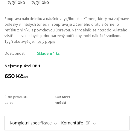
Souprava náhrdelníku a náušnic z tygřího oka. Kámen, který má zajímavé
odlesky v hnědých tónech. Souprava je z černého drátu a černého
řetízku z hliníku s povrchovou úpravou. Náhrdelník lze nosit do kulatého
výstřihu a volila bych jednobarevný outfit aby mohl náležitě vyniknout.
Tygří oko zvyšuje...
celý popis
Dostupnost
Skladem 1 ks
Nejsme plátci DPH
650 Kč
/
ks
Číslo produktu:
SOKA011
barva:
hnědá
Kompletní specifikace
Komentáře
0