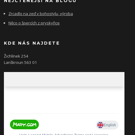
NEJČTENĚJŠÍ NA BLOGU
Zrcadlo na zeď v bohostylu, výroba
Něco o špercích z pryskyřice
KDE NÁS NAJDETE
Žichlínek 254
Lanškroun 563 01