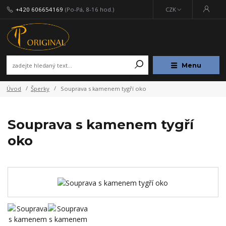
+420 606654169
(Po-Pá, 8-16 hod.)
CZK
Menu
Úvod
Šperky
Souprava s kamenem tygří oko
Souprava s kamenem tygří
oko