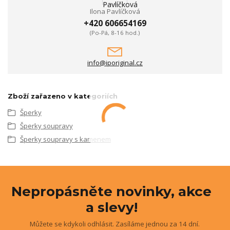
Ilona Pavlíčková
+420 606654169
(Po-Pá, 8-16 hod.)
info@iporiginal.cz
Zboží zařazeno v kategoriích
Šperky
Šperky soupravy
Šperky soupravy s kamenem
Nepropásněte novinky, akce
a slevy!
Můžete se kdykoli odhlásit. Zasíláme jednou za 14 dní.