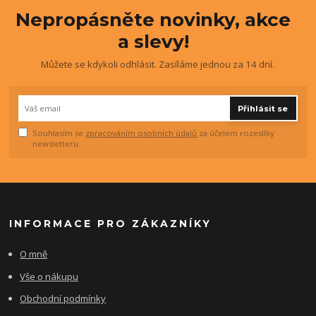
Nepropásněte novinky, akce
a slevy!
Můžete se kdykoli odhlásit. Zasíláme jednou za 14 dní.
Přihlásit se
Souhlasím se
zpracováním osobních údajů
za účelem rozesílky
newsletteru.
INFORMACE PRO ZÁKAZNÍKY
O mně
Vše o nákupu
Obchodní podmínky