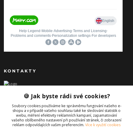
KONTAKTY
Ilona Pavlíčková
🍪 Jak byste rádi své cookies?
+420 606654169
(Po-Pá, 8-16 hod.)
Soubory cookies používáme ke správnému fungování našeho e-
shopu a v případě vašeho souhlasu také ke sledování statistik o
info@iporiginal.cz
webu, měření efektivity reklamních kampaní, zapamatování
vašeho oblíbeného nastavení při používání stránek, či zobrazení
reklam odpovídajících vašim preferencím.
Více k využití cookies