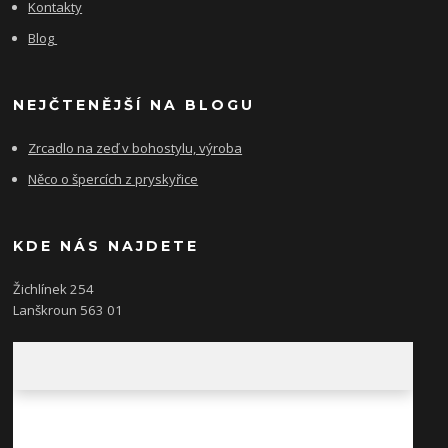
Kontakty
Blog
NEJČTENĚJŠÍ NA BLOGU
Zrcadlo na zeď v bohostylu, výroba
Něco o špercích z pryskyřice
KDE NÁS NAJDETE
Žichlínek 254
Lanškroun 563 01