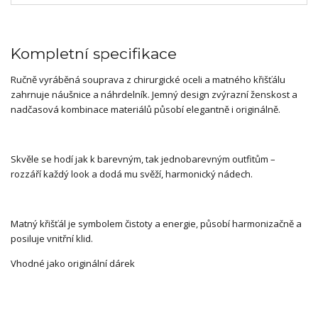
Kompletní specifikace
Ručně vyráběná souprava z chirurgické oceli a matného křišťálu
zahrnuje náušnice a náhrdelník. Jemný design zvýrazní ženskost a
nadčasová kombinace materiálů působí elegantně i originálně.
Skvěle se hodí jak k barevným, tak jednobarevným outfitům –
rozzáří každý look a dodá mu svěží, harmonický nádech.
Matný křišťál je symbolem čistoty a energie, působí harmonizačně a
posiluje vnitřní klid.
Vhodné jako originální dárek