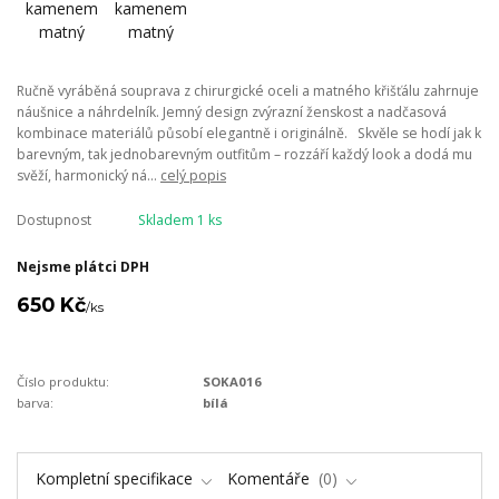
Ručně vyráběná souprava z chirurgické oceli a matného křišťálu zahrnuje
náušnice a náhrdelník. Jemný design zvýrazní ženskost a nadčasová
kombinace materiálů působí elegantně i originálně. Skvěle se hodí jak k
barevným, tak jednobarevným outfitům – rozzáří každý look a dodá mu
svěží, harmonický ná...
celý popis
Dostupnost
Skladem 1 ks
Nejsme plátci DPH
650 Kč
/
ks
Číslo produktu:
SOKA016
barva:
bílá
Kompletní specifikace
Komentáře
0