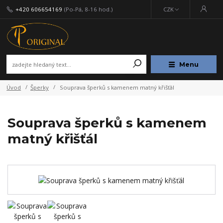
+420 606654169
(Po-Pá, 8-16 hod.)
CZK
Menu
Úvod
Šperky
Souprava šperků s kamenem matný křišťál
Souprava šperků s kamenem
matný křišťál