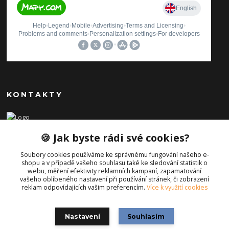
KONTAKTY
Ilona Pavlíčková
🍪 Jak byste rádi své cookies?
+420 606654169
(Po-Pá, 8-16 hod.)
Soubory cookies používáme ke správnému fungování našeho e-
shopu a v případě vašeho souhlasu také ke sledování statistik o
info@iporiginal.cz
webu, měření efektivity reklamních kampaní, zapamatování
vašeho oblíbeného nastavení při používání stránek, či zobrazení
reklam odpovídajících vašim preferencím.
Více k využití cookies
Nastavení
Souhlasím