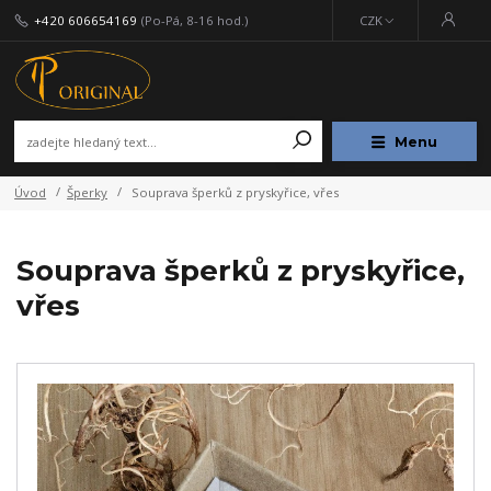
+420 606654169
(Po-Pá, 8-16 hod.)
CZK
Menu
Úvod
Šperky
Souprava šperků z pryskyřice, vřes
Souprava šperků z pryskyřice,
vřes