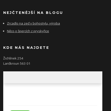
NEJČTENĚJŠÍ NA BLOGU
Zrcadlo na zeď v bohostylu, výroba
Něco o špercích z pryskyřice
KDE NÁS NAJDETE
Žichlínek 254
Lanškroun 563 01