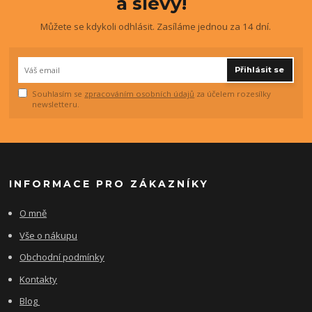
a slevy!
Můžete se kdykoli odhlásit. Zasíláme jednou za 14 dní.
Přihlásit se
Souhlasím se
zpracováním osobních údajů
za účelem rozesílky
newsletteru.
INFORMACE PRO ZÁKAZNÍKY
O mně
Vše o nákupu
Obchodní podmínky
Kontakty
Blog