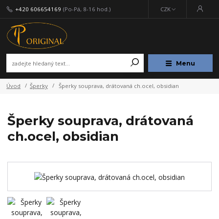
+420 606654169
(Po-Pá, 8-16 hod.)
CZK
Menu
Úvod
Šperky
Šperky souprava, drátovaná ch.ocel, obsidian
Šperky souprava, drátovaná
ch.ocel, obsidian