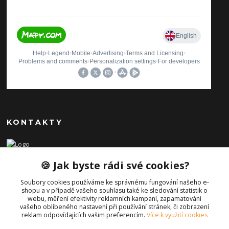
KONTAKTY
Ilona Pavlíčková
🍪 Jak byste rádi své cookies?
+420 606654169
(Po-Pá, 8-16 hod.)
Soubory cookies používáme ke správnému fungování našeho e-
shopu a v případě vašeho souhlasu také ke sledování statistik o
info@iporiginal.cz
webu, měření efektivity reklamních kampaní, zapamatování
vašeho oblíbeného nastavení při používání stránek, či zobrazení
reklam odpovídajících vašim preferencím.
Více k využití cookies