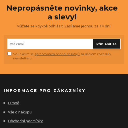
Nepropásněte novinky, akce
a slevy!
Můžete se kdykoli odhlásit. Zasíláme jednou za 14 dní.
Přihlásit se
Souhlasím se
zpracováním osobních údajů
za účelem rozesílky
newsletteru.
INFORMACE PRO ZÁKAZNÍKY
O mně
Vše o nákupu
Obchodní podmínky