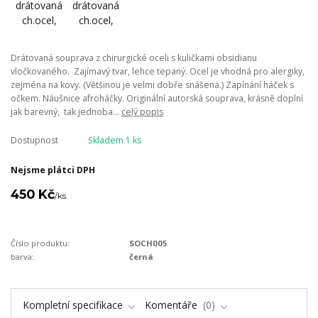
Drátovaná souprava z chirurgické oceli s kuličkami obsidianu
vločkovaného. Zajímavý tvar, lehce tepaný. Ocel je vhodná pro alergiky,
zejména na kovy. (Většinou je velmi dobře snášena.) Zapínání háček s
očkem. Náušnice afroháčky. Originální autorská souprava, krásně doplní
jak barevný, tak jednoba...
celý popis
Dostupnost
Skladem 1 ks
Nejsme plátci DPH
450 Kč
/
ks
Číslo produktu:
SOCH005
barva:
černá
Kompletní specifikace
Komentáře
0