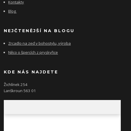
Kontakty
Blog
NEJČTENĚJŠÍ NA BLOGU
Zrcadlo na zeď v bohostylu, výroba
Něco o špercích z pryskyřice
KDE NÁS NAJDETE
Žichlínek 254
Lanškroun 563 01