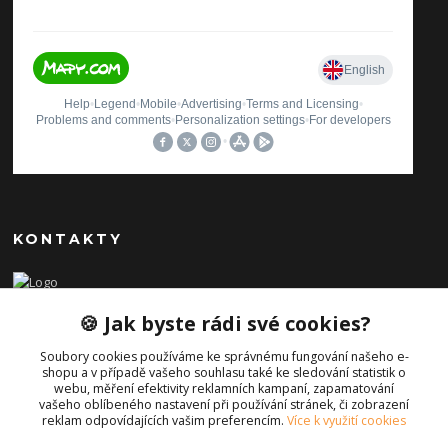
KONTAKTY
Ilona Pavlíčková
🍪 Jak byste rádi své cookies?
+420 606654169
(Po-Pá, 8-16 hod.)
Soubory cookies používáme ke správnému fungování našeho e-
shopu a v případě vašeho souhlasu také ke sledování statistik o
info@iporiginal.cz
webu, měření efektivity reklamních kampaní, zapamatování
vašeho oblíbeného nastavení při používání stránek, či zobrazení
reklam odpovídajících vašim preferencím.
Více k využití cookies