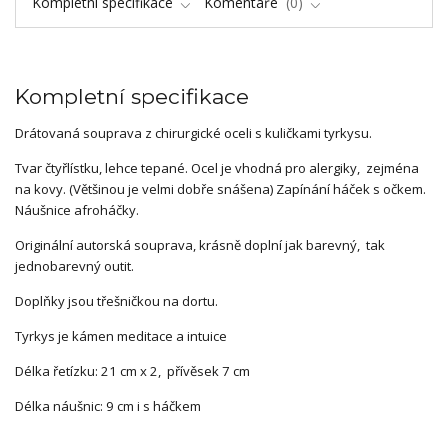
Kompletní specifikace
Komentáře
0
Kompletní specifikace
Drátovaná souprava z chirurgické oceli s kuličkami tyrkysu.
Tvar čtyřlístku, lehce tepané. Ocel je vhodná pro alergiky, zejména
na kovy. (Většinou je velmi dobře snášena) Zapínání háček s očkem.
Náušnice afroháčky.
Originální autorská souprava, krásně doplní jak barevný, tak
jednobarevný outit.
Doplňky jsou třešničkou na dortu.
Tyrkys je kámen meditace a intuice
Délka řetízku: 21 cm x 2, přívěsek 7 cm
Délka náušnic: 9 cm i s háčkem