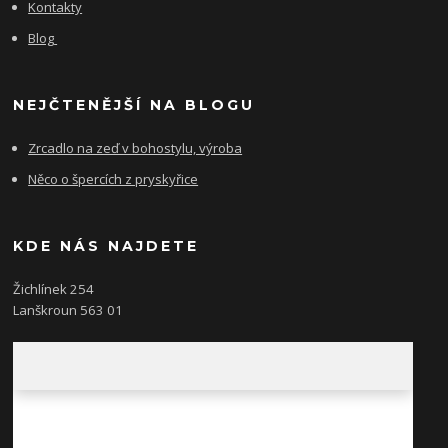
Kontakty
Blog
NEJČTENĚJŠÍ NA BLOGU
Zrcadlo na zeď v bohostylu, výroba
Něco o špercích z pryskyřice
KDE NÁS NAJDETE
Žichlínek 254
Lanškroun 563 01