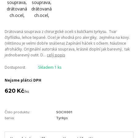
Drátovaná souprava z chirurgické oceli s kuličkami tyrkysu. Tvar
čtyřlístku, lehce tepané. Ocel je vhodná pro alergiky, zejména na kovy.
(Většinou je velmi dobře snášena) Zapínání háček s očkem. Náušnice
afroháčky. Originální autorská souprava, krásně doplní jak barevný, tak
jednobarevný outit. D...
celý popis
Dostupnost
Skladem 1 ks
Nejsme plátci DPH
620 Kč
/
ks
Číslo produktu:
SOCH001
barva:
Tyrkys