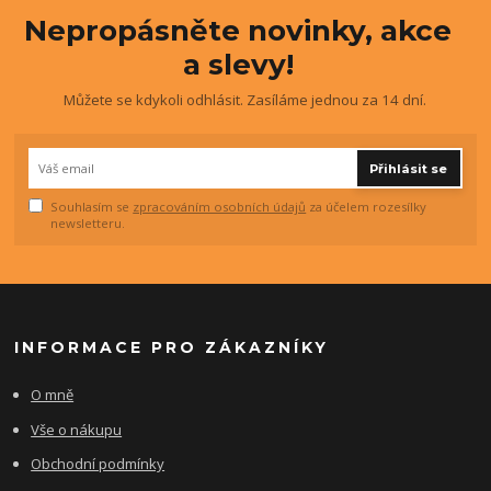
Nepropásněte novinky, akce
a slevy!
Můžete se kdykoli odhlásit. Zasíláme jednou za 14 dní.
Přihlásit se
Souhlasím se
zpracováním osobních údajů
za účelem rozesílky
newsletteru.
INFORMACE PRO ZÁKAZNÍKY
O mně
Vše o nákupu
Obchodní podmínky