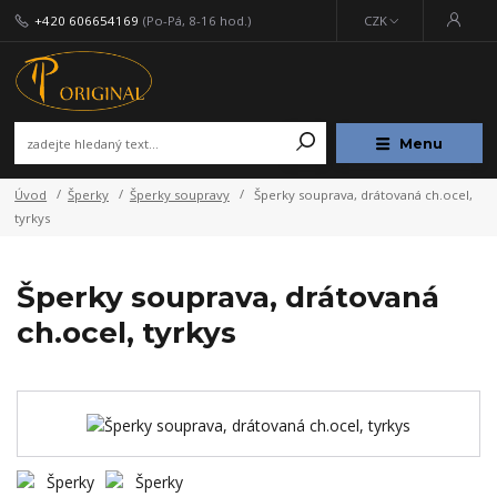
+420 606654169
(Po-Pá, 8-16 hod.)
CZK
Menu
Úvod
Šperky
Šperky soupravy
Šperky souprava, drátovaná ch.ocel,
tyrkys
Šperky souprava, drátovaná
ch.ocel, tyrkys