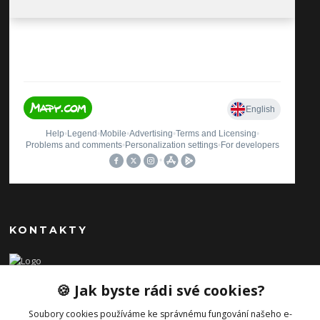
KONTAKTY
Ilona Pavlíčková
🍪 Jak byste rádi své cookies?
+420 606654169
(Po-Pá, 8-16 hod.)
Soubory cookies používáme ke správnému fungování našeho e-