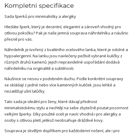
Kompletní specifikace
Sada šperků pro minimalistky a alergiky
Hledáte šperk, který je decentní, elegantní a zároveň vhodný pro
citlivou pokožku? Pak je naše jemná souprava náhrdelníku a náušnic
přesně pro vás.
Náhrdelník je tvořený z kvalitního ocelového lanka, které je odolné a
hypoalergenní. Na lanku jsou navlečeny pečlivě vybrané kuličky z
různých druhů kamenů. Jejich nepravidelné uspořádání dodává
náhrdelníku na originalitě a subtilnosti.
Náušnice se nesou v podobném duchu. Podle konkrétní soupravy
se skládají z jedné nebo více kamenných kuliček. Jsou lehké a
nezatěžují ušní lalůčky.
Tato sada je ideální pro ženy, které dávají přednost
minimalistickému stylu a nechtějí na sebe zbytečně poutat pozornost
velkými šperky. Díky použité oceli je navíc vhodná i pro alergiky a
osoby s citlivou pletí, jelikož neobsahuje dráždivé kovy.
Souprava je skvělým doplňkem pro každodenní nošení, ale i pro