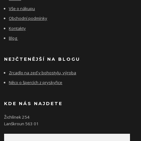
Vše o nákupu
Obchodní podmínky
Kontakty
Blog
NEJČTENĚJŠÍ NA BLOGU
Zrcadlo na zeď v bohostylu, výroba
Něco o špercích z pryskyřice
KDE NÁS NAJDETE
Žichlínek 254
Lanškroun 563 01