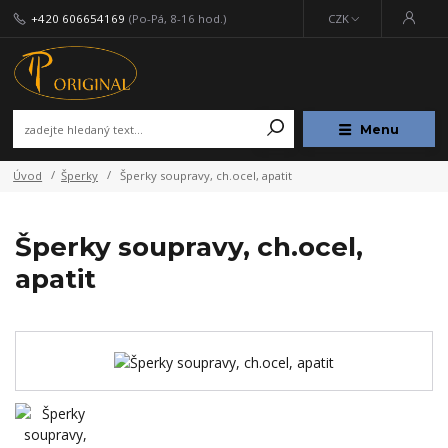
+420 606654169
(Po-Pá, 8-16 hod.)
CZK
Menu
Úvod
Šperky
Šperky soupravy, ch.ocel, apatit
Šperky soupravy, ch.ocel,
apatit