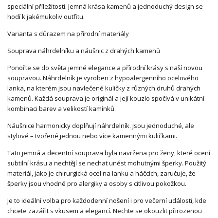
speciální příležitosti. Jemná krása kamenů a jednoduchý design se
hodí k jakémukoliv outfitu.
Varianta s důrazem na přírodní materiály
Souprava náhrdelníku a náušnic z drahých kamenů
Ponořte se do světa jemné elegance a přírodní krásy s naší novou
soupravou. Náhrdelník je vyroben z hypoalergenního ocelového
lanka, na kterém jsou navlečené kuličky z různých druhů drahých
kamenů. Každá souprava je originál a její kouzlo spočívá v unikátní
kombinaci barev a velikostí kamínků.
Náušnice harmonicky doplňují náhrdelník. Jsou jednoduché, ale
stylové – tvořené jednou nebo více kamennými kuličkami.
Tato jemná a decentní souprava byla navržena pro ženy, které ocení
subtilní krásu a nechtějí se nechat unést mohutnými šperky. Použitý
materiál, jako je chirurgická ocel na lanku a háčcích, zaručuje, že
šperky jsou vhodné pro alergiky a osoby s citlivou pokožkou.
Je to ideální volba pro každodenní nošení i pro večerní události, kde
chcete zazářit s vkusem a elegancí. Nechte se okouzlit přirozenou