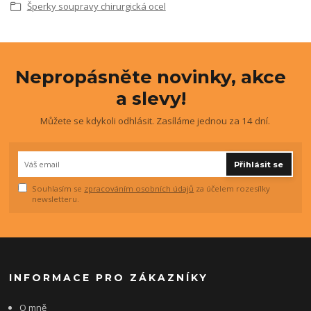
Šperky soupravy chirurgická ocel
Nepropásněte novinky, akce
a slevy!
Můžete se kdykoli odhlásit. Zasíláme jednou za 14 dní.
Přihlásit se
Souhlasím se
zpracováním osobních údajů
za účelem rozesílky
newsletteru.
INFORMACE PRO ZÁKAZNÍKY
O mně