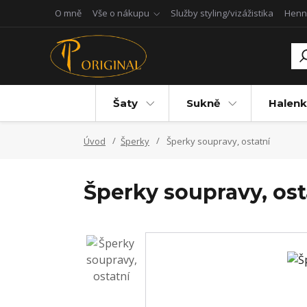
O mně
Vše o nákupu
Služby styling/vizážistika
Henn
Šaty
Sukně
Halenk
Úvod
Šperky
Šperky soupravy, ostatní
Šperky soupravy, ost