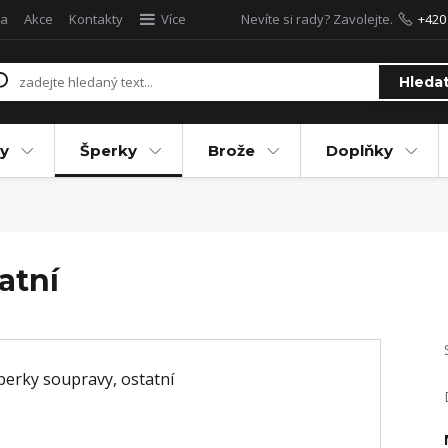
a
Akce
Kontakty
Více
Nevíte si rady? Zavolejte.
+420
Hleda
y
Šperky
Brože
Doplňky
atní