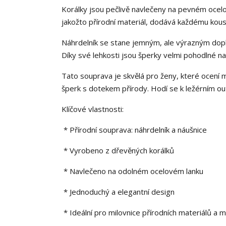
Korálky jsou pečlivě navlečeny na pevném ocelo
jakožto přírodní materiál, dodává každému kousku
Náhrdelník se stane jemným, ale výrazným dopl
Díky své lehkosti jsou šperky velmi pohodlné na
Tato souprava je skvělá pro ženy, které ocení mi
šperk s dotekem přírody. Hodí se k ležérním outf
Klíčové vlastnosti:
* Přírodní souprava: náhrdelník a náušnice
* Vyrobeno z dřevěných korálků
* Navlečeno na odolném ocelovém lanku
* Jednoduchý a elegantní design
* Ideální pro milovnice přírodních materiálů a m