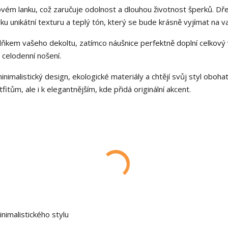
vém lanku, což zaručuje odolnost a dlouhou životnost šperků. Dř
 unikátní texturu a teplý tón, který se bude krásně vyjímat na vaš
ňkem vašeho dekoltu, zatímco náušnice perfektně doplní celkový 
 celodenní nošení.
nimalistický design, ekologické materiály a chtějí svůj styl obohat
itům, ale i k elegantnějším, kde přidá originální akcent.
inimalistického stylu