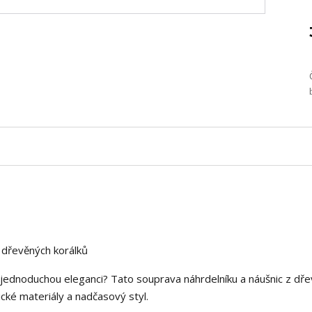
z dřevěných korálků
a jednoduchou eleganci? Tato souprava náhrdelníku a náušnic z dř
nické materiály a nadčasový styl.