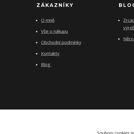
ZÁKAZNÍKY
BLO
O mně
Zrcad
výro
Vše o nákupu
Něco 
Obchodní podmínky
Kontakty
Blog
Soubory cookies p