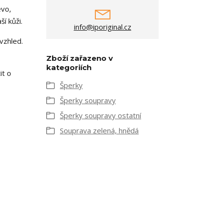
evo,
í kůži.
info@iporiginal.cz
vzhled.
Zboží zařazeno v
kategoriích
it o
Šperky
Šperky soupravy
Šperky soupravy ostatní
Souprava zelená, hnědá