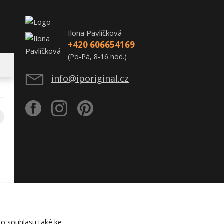
Ilona Pavlíčková
+420 606654169
(Po-Pá, 8-16 hod.)
info@iporiginal.cz
o souhlasu také ke