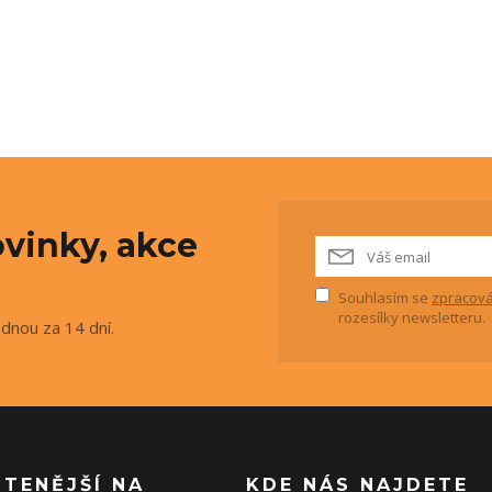
vinky, akce
Souhlasím se
zpracová
rozesílky newsletteru.
ednou za 14 dní.
ČTENĚJŠÍ NA
KDE NÁS NAJDETE