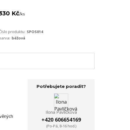
330 Kč
/
ks
Číslo produktu:
SPOS014
barva:
béžová
Potřebujete poradit?
Ilona Pavlíčková
evěných
+420 606654169
(Po-Pá, 8-16 hod.)