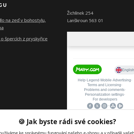
GU
Žichlínek 254
lo na zeď v bohostylu,
Lanškroun 563 01
ba
o špercích z pryskyřice
🍪 Jak byste rádi své cookies?
oužíváme ke správnému fungování našeho e-shopu a v případě vašeh