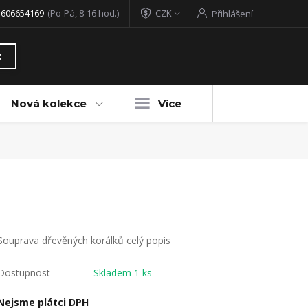
 606654169
(Po-Pá, 8-16 hod.)
CZK
Přihlášení
t
Nová kolekce
Více
Souprava dřevěných korálků
celý popis
Dostupnost
Skladem 1 ks
Nejsme plátci DPH