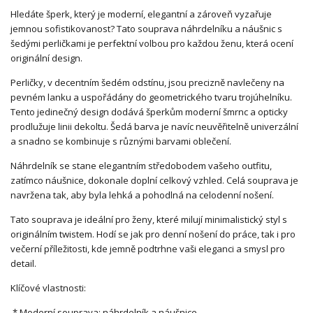
Hledáte šperk, který je moderní, elegantní a zároveň vyzařuje
jemnou sofistikovanost? Tato souprava náhrdelníku a náušnic s
šedými perličkami je perfektní volbou pro každou ženu, která ocení
originální design.
Perličky, v decentním šedém odstínu, jsou precizně navlečeny na
pevném lanku a uspořádány do geometrického tvaru trojúhelníku.
Tento jedinečný design dodává šperkům moderní šmrnc a opticky
prodlužuje linii dekoltu. Šedá barva je navíc neuvěřitelně univerzální
a snadno se kombinuje s různými barvami oblečení.
Náhrdelník se stane elegantním středobodem vašeho outfitu,
zatímco náušnice, dokonale doplní celkový vzhled. Celá souprava je
navržena tak, aby byla lehká a pohodlná na celodenní nošení.
Tato souprava je ideální pro ženy, které milují minimalistický styl s
originálním twistem. Hodí se jak pro denní nošení do práce, tak i pro
večerní příležitosti, kde jemně podtrhne vaši eleganci a smysl pro
detail.
Klíčové vlastnosti:
* Moderní souprava: náhrdelník a náušnice