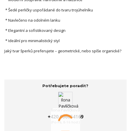
* Šedé perličky uspořádané do tvaru trojúhelníku
* Navlečeno na odolném lanku
* Elegantní a sofistikovaný design
* Ideální pro minimalistický styl
Jaký tvar šperků preferujete – geometrické, nebo spíše organické?
Potřebujete poradit?
Ilona Pavlíčková
+420 606654169
(Po-Pá, 8-16 hod.)