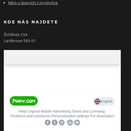
Něco o špercích z pryskyřice
KDE NÁS NAJDETE
Žichlínek 254
Lanškroun 563 01