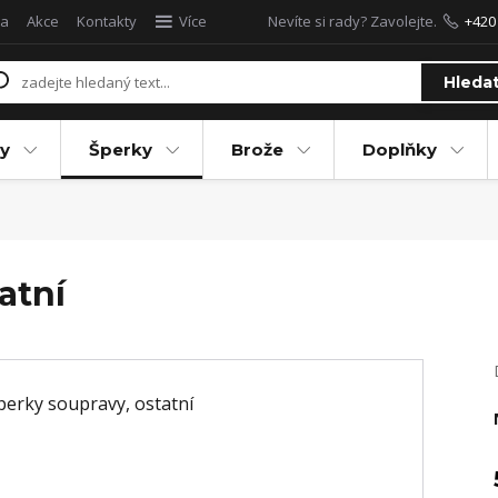
a
Akce
Kontakty
Více
Nevíte si rady? Zavolejte.
+420
Hleda
y
Šperky
Brože
Doplňky
atní