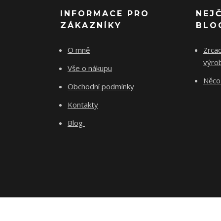
INFORMACE PRO
NEJ
ZÁKAZNÍKY
BLO
O mně
Zrcad
výro
Vše o nákupu
Něco 
Obchodní podmínky
Kontakty
Blog