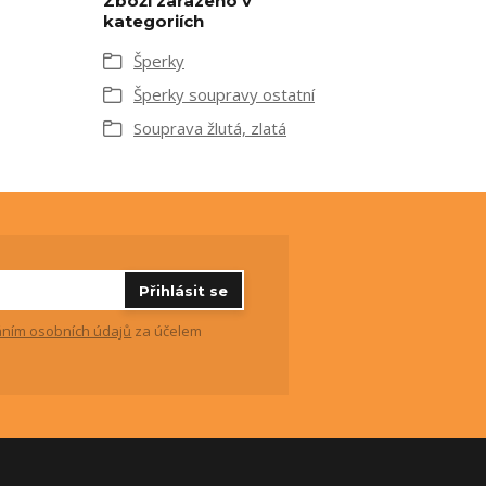
Zboží zařazeno v
kategoriích
Šperky
Šperky soupravy ostatní
Souprava žlutá, zlatá
Přihlásit se
ním osobních údajů
za účelem