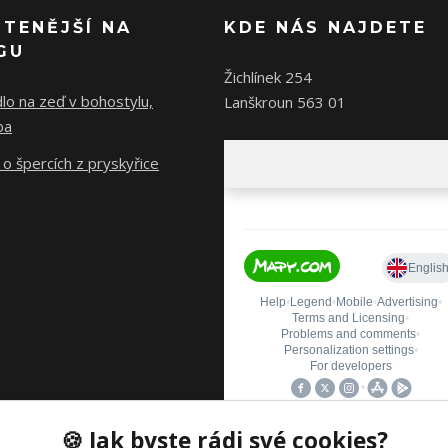
ČTENĚJŠÍ NA
KDE NÁS NAJDETE
GU
Žichlínek 254
lo na zeď v bohostylu,
Lanškroun 563 01
ba
o špercích z pryskyřice
🍪 Jak byste rádi své cookies?