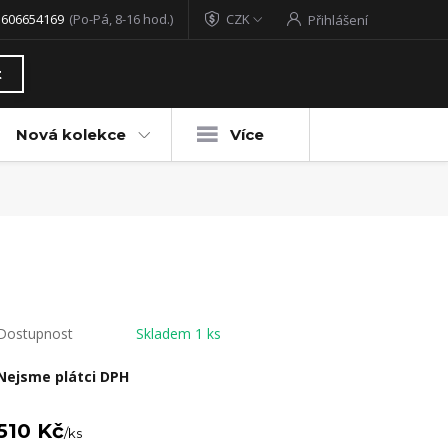
 606654169
(Po-Pá, 8-16 hod.)
CZK
Přihlášení
t
Nová kolekce
Více
Dostupnost
Skladem 1 ks
Nejsme plátci DPH
510 Kč
/
ks