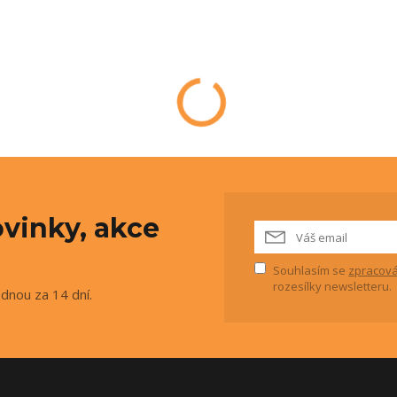
vinky, akce
Souhlasím se
zpracová
rozesílky newsletteru.
ednou za 14 dní.