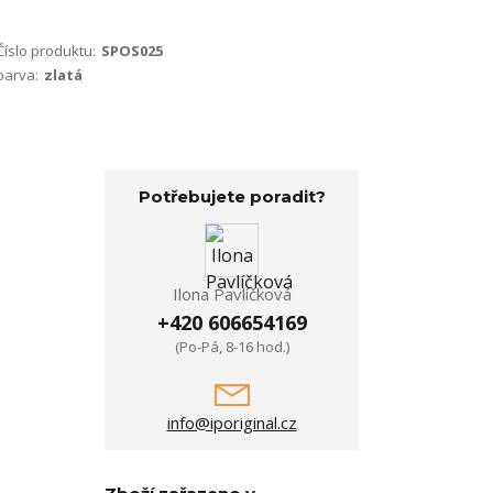
Číslo produktu:
SPOS025
barva:
zlatá
Potřebujete poradit?
Ilona Pavlíčková
+420 606654169
(Po-Pá, 8-16 hod.)
info@iporiginal.cz