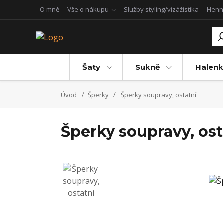
O mně
Vše o nákupu
Služby styling/vizážistika
Henn
Šaty
Sukně
Halenk
Úvod
Šperky
Šperky soupravy, ostatní
Šperky soupravy, ost