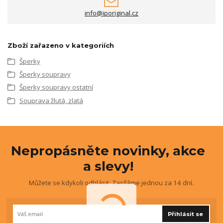
info@iporiginal.cz
Zboží zařazeno v kategoriích
Šperky
Šperky soupravy
Šperky soupravy ostatní
Souprava žlutá, zlatá
Nepropásněte novinky, akce
a slevy!
Můžete se kdykoli odhlásit. Zasíláme jednou za 14 dní.
Přihlásit se