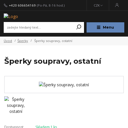
+420 606654169
(Po-Pá, 8-16 hod.)
CZK
Menu
Úvod
Šperky
Šperky soupravy, ostatní
Šperky soupravy, ostatní
Dostupnost
Skladem 1 ks