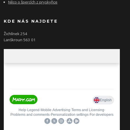
Něco o špercích z pryskyřice
KDE NÁS NAJDETE
Žichlínek 254
Lanškroun 563 01