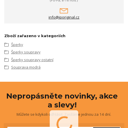
(Po-Pá, 8-16 hod.)
info@iporiginal.cz
Zboží zařazeno v kategoriích
Šperky
Šperky soupravy
Šperky soupravy ostatní
Souprava modrá
Nepropásněte novinky, akce
a slevy!
Můžete se kdykoli odhlásit. Zasíláme jednou za 14 dní.