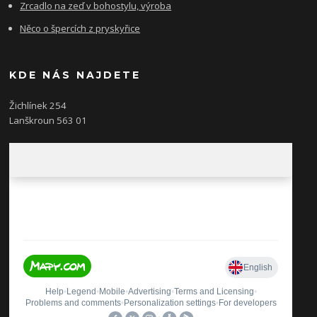
Zrcadlo na zeď v bohostylu, výroba
Něco o špercích z pryskyřice
KDE NÁS NAJDETE
Žichlínek 254
Lanškroun 563 01