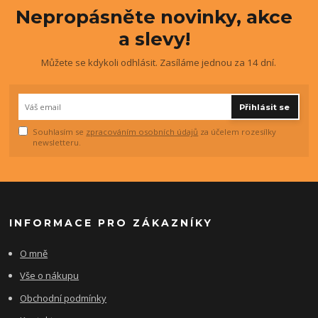
Nepropásněte novinky, akce
a slevy!
Můžete se kdykoli odhlásit. Zasíláme jednou za 14 dní.
Přihlásit se
Souhlasím se
zpracováním osobních údajů
za účelem rozesílky
newsletteru.
INFORMACE PRO ZÁKAZNÍKY
O mně
Vše o nákupu
Obchodní podmínky