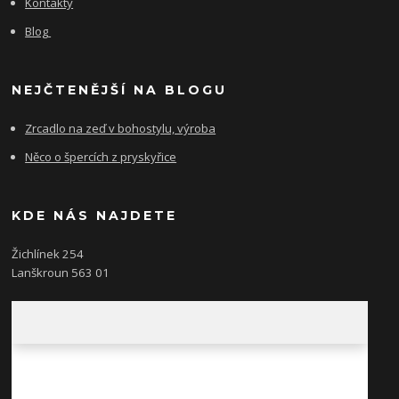
Kontakty
Blog
NEJČTENĚJŠÍ NA BLOGU
Zrcadlo na zeď v bohostylu, výroba
Něco o špercích z pryskyřice
KDE NÁS NAJDETE
Žichlínek 254
Lanškroun 563 01