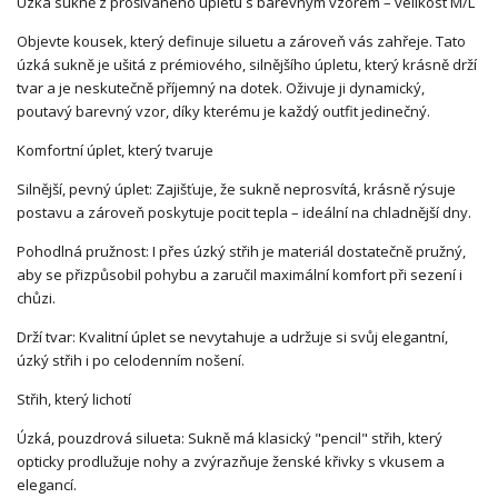
Úzká sukně z prošívaného úpletu s barevným vzorem – velikost M/L
​Objevte kousek, který definuje siluetu a zároveň vás zahřeje. Tato
úzká sukně je ušitá z prémiového, silnějšího úpletu, který krásně drží
tvar a je neskutečně příjemný na dotek. Oživuje ji dynamický,
poutavý barevný vzor, díky kterému je každý outfit jedinečný.
Komfortní úplet, který tvaruje
​Silnější, pevný úplet: Zajišťuje, že sukně neprosvítá, krásně rýsuje
postavu a zároveň poskytuje pocit tepla – ideální na chladnější dny.
​Pohodlná pružnost: I přes úzký střih je materiál dostatečně pružný,
aby se přizpůsobil pohybu a zaručil maximální komfort při sezení i
chůzi.
​Drží tvar: Kvalitní úplet se nevytahuje a udržuje si svůj elegantní,
úzký střih i po celodenním nošení.
​Střih, který lichotí
​Úzká, pouzdrová silueta: Sukně má klasický "pencil" střih, který
opticky prodlužuje nohy a zvýrazňuje ženské křivky s vkusem a
elegancí.