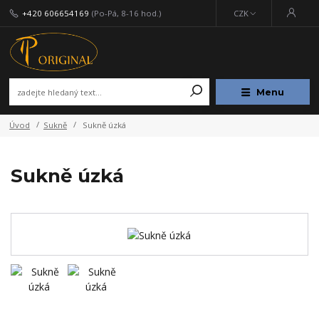
+420 606654169
(Po-Pá, 8-16 hod.)
CZK
Menu
Úvod
Sukně
Sukně úzká
Sukně úzká