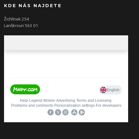
KDE NÁS NAJDETE
Žichlínek 254
Lanškroun 563 01