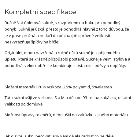
Kompletní specifikace
Ručně šitá úpletová sukně, s rozparkem na boku pro pohodlný
pohyb. Sukně je úzká, přesto je pohodlná hlavně z toho důvodu, že
je v pase pružná a netlačí do břicha (při správné velikosti
nezvýrazňuje špíčky na břiše)
Originální, mnou navržená a ručně ušitá sukně je z příjemného
úpletu, která se krásně přizpůsobí postavě. Sukně je velmi stylová a
pohodlná, velmi dobře se kombinuje s ostatními oděvy a doplňky.
Složení materiálu 70% viskóza, 25% polyamid, 5%elastan
Tuto sukni ušiji ve velikosti S a M a délkou 93 cm na zakázku, ostatní
velikosti po domluvě.
Možnost úpravy rozměrů, nebo ušití na zakázku z jiného materiálu
Jak o svou sukni pečovat, aby vám dělala radost co nejdéle: