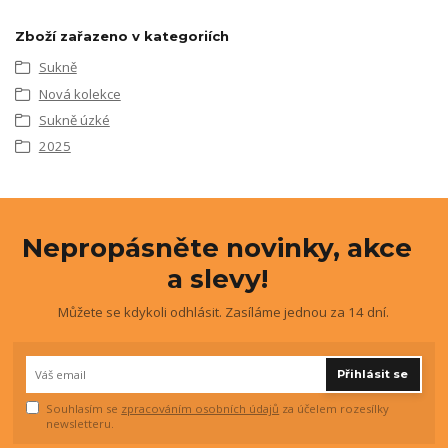
Zboží zařazeno v kategoriích
Sukně
Nová kolekce
Sukně úzké
2025
Nepropásněte novinky, akce
a slevy!
Můžete se kdykoli odhlásit. Zasíláme jednou za 14 dní.
Přihlásit se
Souhlasím se
zpracováním osobních údajů
za účelem rozesílky
newsletteru.