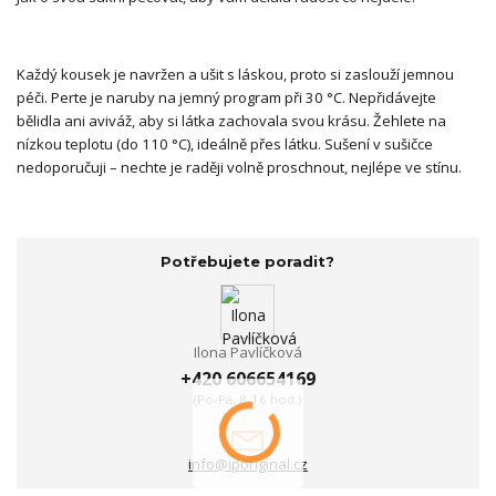
Každý kousek je navržen a ušit s láskou, proto si zaslouží jemnou
péči. Perte je naruby na jemný program při 30 °C. Nepřidávejte
bělidla ani aviváž, aby si látka zachovala svou krásu. Žehlete na
nízkou teplotu (do 110 °C), ideálně přes látku. Sušení v sušičce
nedoporučuji – nechte je raději volně proschnout, nejlépe ve stínu.
Potřebujete poradit?
Ilona Pavlíčková
+420 606654169
(Po-Pá, 8-16 hod.)
info@iporiginal.cz