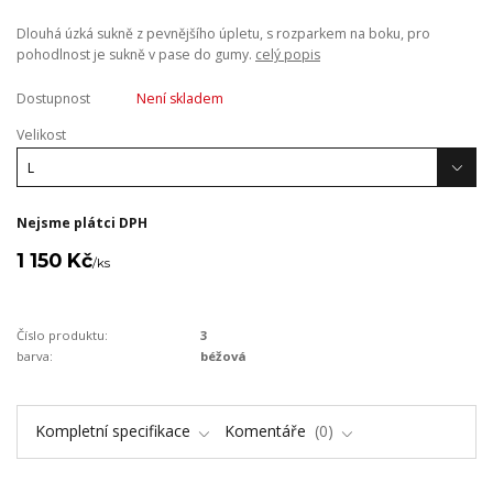
Dlouhá úzká sukně z pevnějšího úpletu, s rozparkem na boku, pro
pohodlnost je sukně v pase do gumy.
celý popis
Dostupnost
Není skladem
Velikost
Nejsme plátci DPH
1 150 Kč
/
ks
Číslo produktu:
3
barva:
béžová
Kompletní specifikace
Komentáře
0