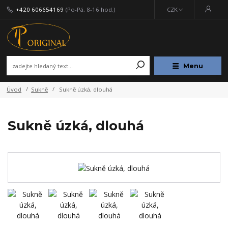
+420 606654169
(Po-Pá, 8-16 hod.)
CZK
Menu
Úvod
Sukně
Sukně úzká, dlouhá
Sukně úzká, dlouhá