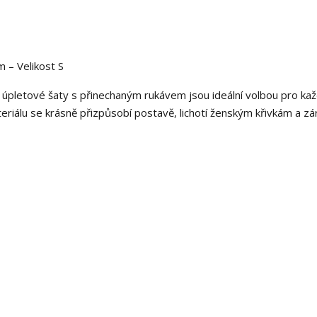
 – Velikost S
to úpletové šaty s přinechaným rukávem jsou ideální volbou pro ka
ateriálu se krásně přizpůsobí postavě, lichotí ženským křivkám a z