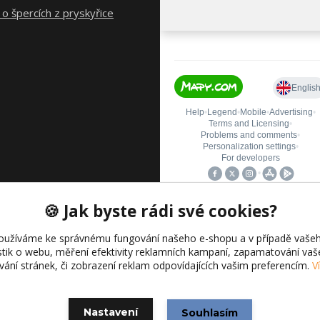
o špercích z pryskyřice
🍪 Jak byste rádi své cookies?
oužíváme ke správnému fungování našeho e-shopu a v případě vašeh
istik o webu, měření efektivity reklamních kampaní, zapamatování va
ívání stránek, či zobrazení reklam odpovídajících vašim preferencím.
V
Vytvořeno na
Eshop-rychle.cz
Nastavení
Souhlasím