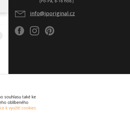
(Po-Pá, 8-16 hod.)
info@iporiginal.cz
o souhlasu také ke
šeho oblíbeného
íce k využití cookies