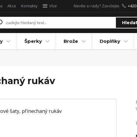
a
Akce
Kontakty
Více
Nevíte si rady? Zavolejte.
+420
Hleda
y
Šperky
Brože
Doplňky
echaný rukáv