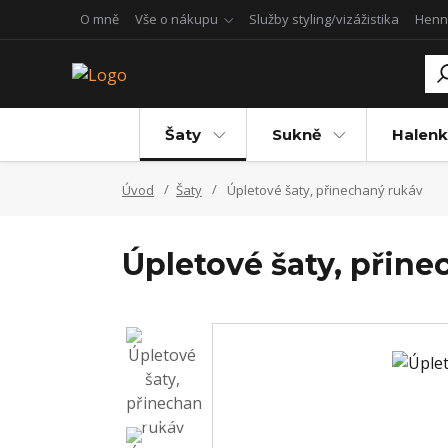
O mně
Vše o nákupu
Služby styling/vizážistika
Henn
Šaty
Sukně
Halenk
Úvod
Šaty
Úpletové šaty, přinechaný rukáv
Úpletové šaty, přin