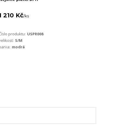
1 210 Kč
/
ks
Číslo produktu:
USPR008
velikost:
S/M
barva:
modrá