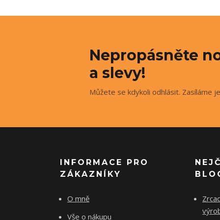
Nepropásněte no
a slevy!
Můžete se kdykoli odhlásit. Zasíláme j
INFORMACE PRO
NEJ
ZÁKAZNÍKY
BLO
O mně
Zrcad
výro
Vše o nákupu