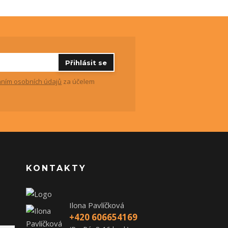
Přihlásit se
ním osobních údajů
za účelem
KONTAKTY
Ilona Pavlíčková
+420 606654169