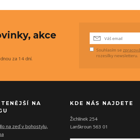
vinky, akce
Souhlasím se
zpracová
rozesílky newsletteru.
ednou za 14 dní.
ČTENĚJŠÍ NA
KDE NÁS NAJDETE
GU
Žichlínek 254
lo na zeď v bohostylu,
Lanškroun 563 01
ba