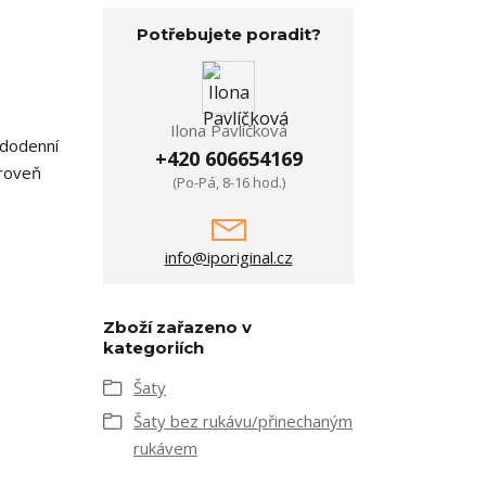
Potřebujete poradit?
Ilona Pavlíčková
ždodenní
+420 606654169
ároveň
(Po-Pá, 8-16 hod.)
info@iporiginal.cz
Zboží zařazeno v
kategoriích
Šaty
Šaty bez rukávu/přinechaným
rukávem