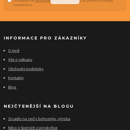
Souhlasím se
zpracováním osobních údajů
za účelem rozesílky
newsletteru.
INFORMACE PRO ZÁKAZNÍKY
O mně
Vše o nákupu
Obchodní podmínky
Kontakty
Blog
NEJČTENĚJŠÍ NA BLOGU
Zrcadlo na zeď v bohostylu, výroba
Něco o špercích z pryskyřice