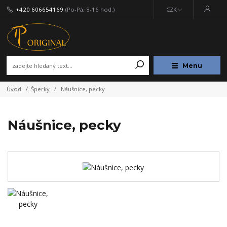
+420 606654169
(Po-Pá, 8-16 hod.)
CZK
Menu
Úvod
Šperky
Náušnice, pecky
Náušnice, pecky