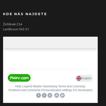
KDE NÁS NAJDETE
Žichlínek 254
Lanškroun 563 01