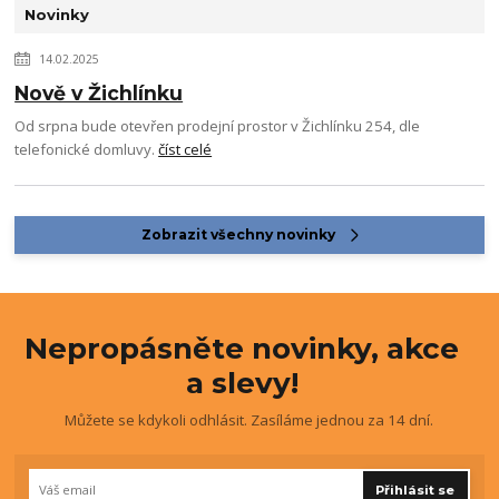
Novinky
14.02.2025
Nově v Žichlínku
Od srpna bude otevřen prodejní prostor v Žichlínku 254, dle
telefonické domluvy.
číst celé
Zobrazit všechny novinky
Nepropásněte novinky, akce
a slevy!
Můžete se kdykoli odhlásit. Zasíláme jednou za 14 dní.
Přihlásit se