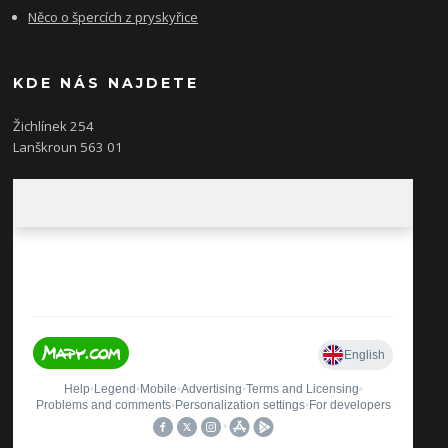
Něco o špercích z pryskyřice
KDE NÁS NAJDETE
Žichlínek 254
Lanškroun 563 01