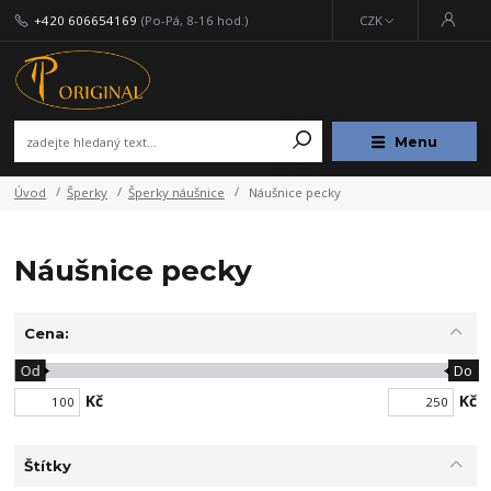
+420 606654169
(Po-Pá, 8-16 hod.)
CZK
Menu
Úvod
Šperky
Šperky náušnice
Náušnice pecky
Náušnice pecky
Cena:
Od
Do
Kč
Kč
Štítky