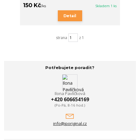
150 Kč
/
ks
Skladem 1 ks
Detail
strana
z 1
Potřebujete poradit?
Ilona Pavlíčková
+420 606654169
(Po-Pá, 8-16 hod.)
info@iporiginal.cz