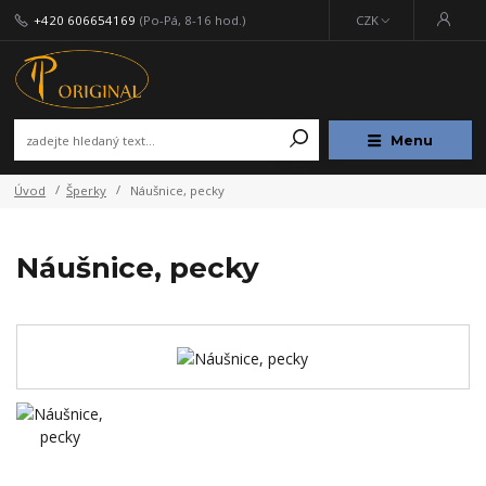
+420 606654169
(Po-Pá, 8-16 hod.)
CZK
Menu
Úvod
Šperky
Náušnice, pecky
Náušnice, pecky