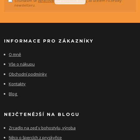
Souhlasím se
zpracováním osobních údajů
za účelem rozesílky
newsletteru.
INFORMACE PRO ZÁKAZNÍKY
O mně
Vše o nákupu
Obchodní podmínky
Kontakty
Blog
NEJČTENĚJŠÍ NA BLOGU
Zrcadlo na zeď v bohostylu, výroba
Něco o špercích z pryskyřice