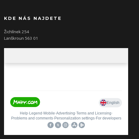
KDE NÁS NAJDETE
Žichlínek 254
Lanškroun 563 01