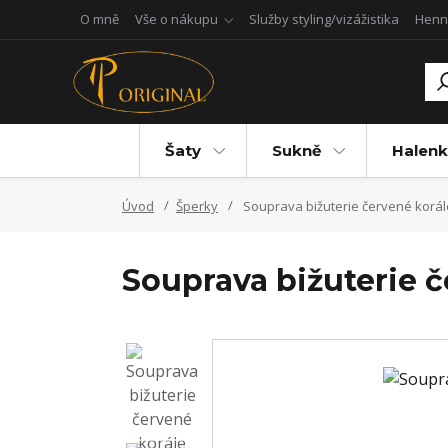
O mně
Vše o nákupu
Služby styling/vizážistika
Henn
Šaty
Sukně
Halenk
Úvod
Šperky
Souprava bižuterie červené korál
Souprava bižuterie č