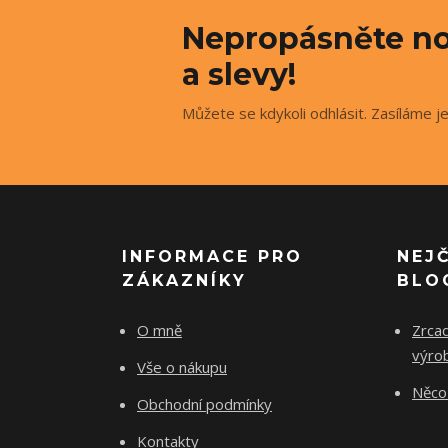
Nepropásněte no
a slevy!
Můžete se kdykoli odhlásit. Zasíláme j
INFORMACE PRO
NEJ
ZÁKAZNÍKY
BLO
O mně
Zrcad
výro
Vše o nákupu
Něco 
Obchodní podmínky
Kontakty