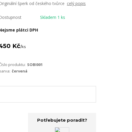
Originální šperk od českého tvůrce
celý popis
Dostupnost
Skladem 1 ks
Nejsme plátci DPH
450 Kč
/
ks
Číslo produktu:
SOBI001
barva:
červená
Potřebujete poradit?