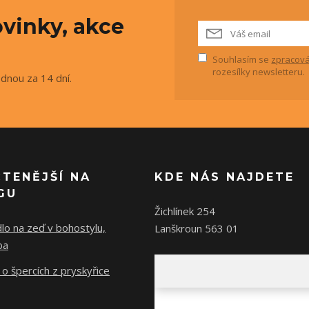
vinky, akce
Souhlasím se
zpracová
rozesílky newsletteru.
ednou za 14 dní.
ČTENĚJŠÍ NA
KDE NÁS NAJDETE
GU
Žichlínek 254
lo na zeď v bohostylu,
Lanškroun 563 01
ba
o špercích z pryskyřice