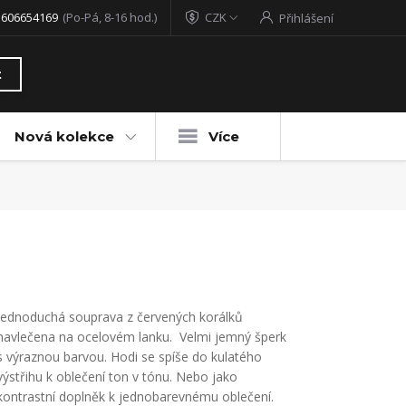
 606654169
(Po-Pá, 8-16 hod.)
CZK
Přihlášení
t
Nová kolekce
Více
Jednoduchá souprava z červených korálků
navlečena na ocelovém lanku. Velmi jemný šperk
s výraznou barvou. Hodi se spíše do kulatého
výstřihu k oblečení ton v tónu. Nebo jako
kontrastní doplněk k jednobarevnému oblečení.