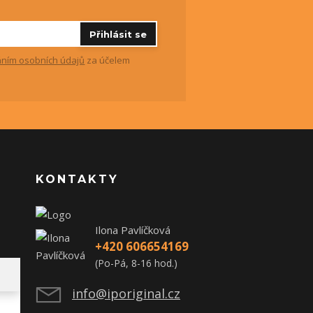
Přihlásit se
ním osobních údajů
za účelem
KONTAKTY
Ilona Pavlíčková
+420 606654169
(Po-Pá, 8-16 hod.)
info@iporiginal.cz