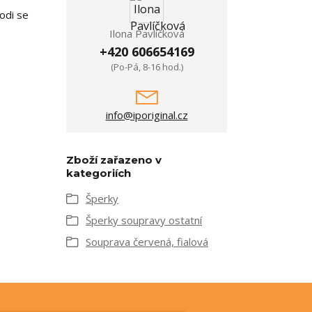
odi se
Ilona Pavlíčková
+420 606654169
(Po-Pá, 8-16 hod.)
info@iporiginal.cz
Zboží zařazeno v
kategoriích
Šperky
Šperky soupravy ostatní
Souprava červená, fialová