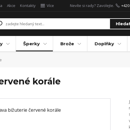
a
Akce
Kontakty
Více
Nevíte si rady? Zavolejte.
+420
Hleda
y
Šperky
Brože
Doplňky
e
ervené korále