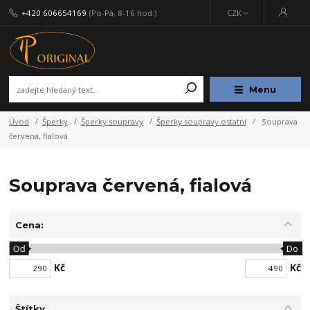
+420 606654169
(Po-Pá, 8-16 hod.)
CZK
Menu
Úvod
Šperky
Šperky soupravy
Šperky soupravy ostatní
Souprava
červená, fialová
Souprava červená, fialová
Cena:
Od
Do
Kč
Kč
Štítky