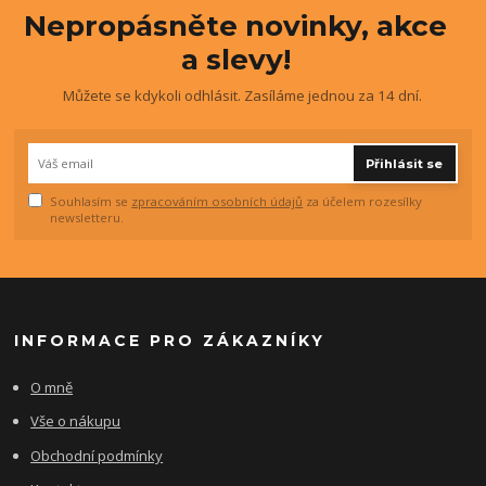
Nepropásněte novinky, akce
a slevy!
Můžete se kdykoli odhlásit. Zasíláme jednou za 14 dní.
Přihlásit se
Souhlasím se
zpracováním osobních údajů
za účelem rozesílky
newsletteru.
INFORMACE PRO ZÁKAZNÍKY
O mně
Vše o nákupu
Obchodní podmínky