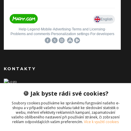
KONTAKTY
Ilona Pavlíčková
🍪 Jak byste rádi své cookies?
+420 606654169
(Po-Pá, 8-16 hod.)
Soubory cookies používáme ke správnému fungování našeho e-
shopu a v případě vašeho souhlasu také ke sledování statistik o
info@iporiginal.cz
webu, měření efektivity reklamních kampaní, zapamatování
vašeho oblíbeného nastavení při používání stránek, či zobrazení
reklam odpovídajících vašim preferencím.
Více k využití cookies