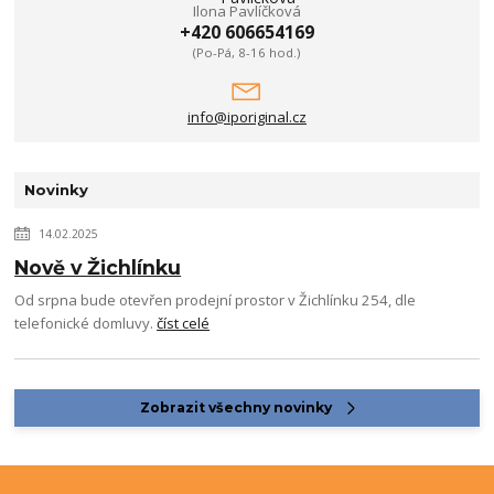
Ilona Pavlíčková
+420 606654169
(Po-Pá, 8-16 hod.)
info@iporiginal.cz
Novinky
14.02.2025
Nově v Žichlínku
Od srpna bude otevřen prodejní prostor v Žichlínku 254, dle
telefonické domluvy.
číst celé
Zobrazit všechny novinky