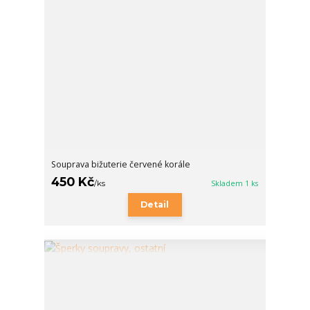
Souprava bižuterie červené korále
450 Kč
/
ks
Skladem 1 ks
Detail