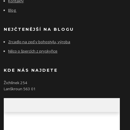
Kontakty
Blog
NEJČTENĚJŠÍ NA BLOGU
Zrcadlo na zeď v bohostylu, výroba
Něco o špercích z pryskyřice
KDE NÁS NAJDETE
Žichlínek 254
Lanškroun 563 01