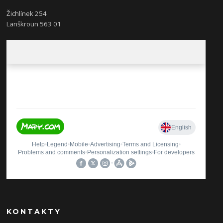
Žichlínek 254
Lanškroun 563 01
KONTAKTY