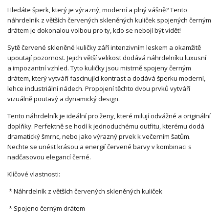
Hledáte šperk, který je výrazný, moderní a plný vášně? Tento
náhrdelník z větších červených skleněných kuliček spojených černým
drátem je dokonalou volbou pro ty, kdo se nebojí být vidět!
Sytě červené skleněné kuličky září intenzivním leskem a okamžitě
upoutají pozornost. Jejich větší velikost dodává náhrdelníku luxusní
a impozantní vzhled. Tyto kuličky jsou mistrně spojeny černým
drátem, který vytváří fascinující kontrast a dodává šperku moderní,
lehce industriální nádech. Propojení těchto dvou prvků vytváří
vizuálně poutavý a dynamický design.
Tento náhrdelník je ideální pro ženy, které milují odvážné a originální
doplňky. Perfektně se hodí k jednoduchému outfitu, kterému dodá
dramatický šmrnc, nebo jako výrazný prvek k večerním šatům.
Nechte se unést krásou a energií červené barvy v kombinaci s
nadčasovou elegancí černé.
Klíčové vlastnosti:
* Náhrdelník z větších červených skleněných kuliček
* Spojeno černým drátem