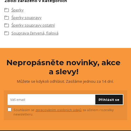
Zboží zařazeno v kategoriích
Šperky
Šperky soupravy
Šperky soupravy ostatní
Souprava červená, fialová
Nepropásněte novinky, akce
a slevy!
Můžete se kdykoli odhlásit. Zasíláme jednou za 14 dní.
Přihlásit se
Souhlasím se
zpracováním osobních údajů
za účelem rozesílky
newsletteru.