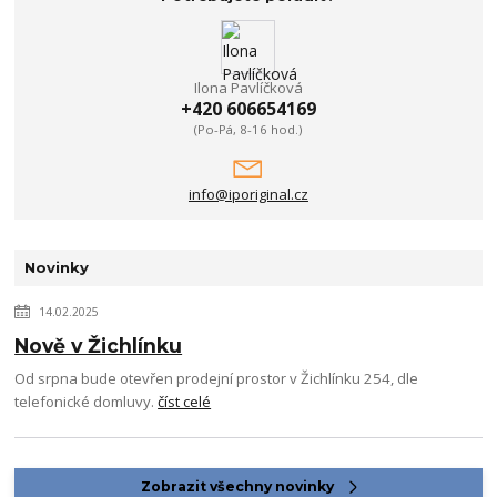
Ilona Pavlíčková
+420 606654169
(Po-Pá, 8-16 hod.)
info@iporiginal.cz
Novinky
14.02.2025
Nově v Žichlínku
Od srpna bude otevřen prodejní prostor v Žichlínku 254, dle
telefonické domluvy.
číst celé
Zobrazit všechny novinky