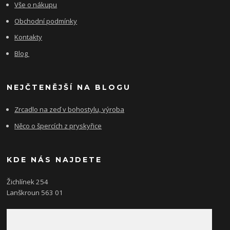
Vše o nákupu
Obchodní podmínky
Kontakty
Blog
NEJČTENĚJŠÍ NA BLOGU
Zrcadlo na zeď v bohostylu, výroba
Něco o špercích z pryskyřice
KDE NÁS NAJDETE
Žichlínek 254
Lanškroun 563 01