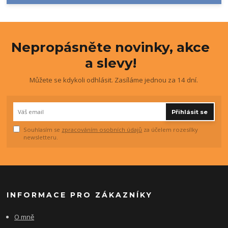
Nepropásněte novinky, akce
a slevy!
Můžete se kdykoli odhlásit. Zasíláme jednou za 14 dní.
Přihlásit se
Souhlasím se
zpracováním osobních údajů
za účelem rozesílky
newsletteru.
INFORMACE PRO ZÁKAZNÍKY
O mně