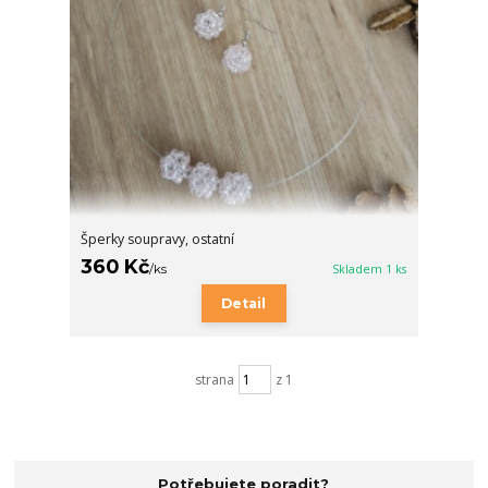
Šperky soupravy, ostatní
360 Kč
/
ks
Skladem 1 ks
Detail
strana
z 1
Potřebujete poradit?