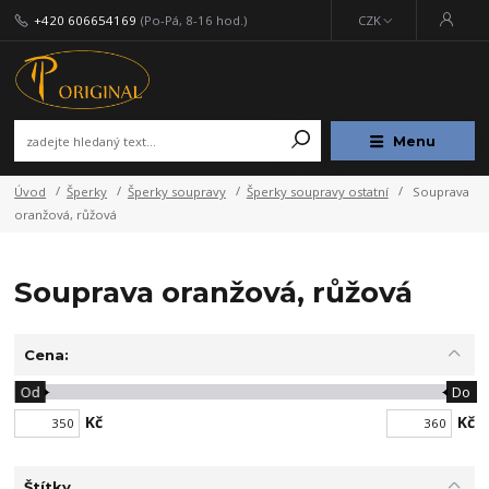
+420 606654169
(Po-Pá, 8-16 hod.)
CZK
Menu
Úvod
Šperky
Šperky soupravy
Šperky soupravy ostatní
Souprava
oranžová, růžová
Souprava oranžová, růžová
Cena:
Od
Do
Kč
Kč
Štítky