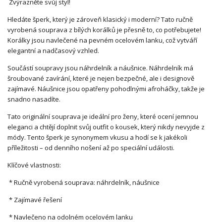
Zvýrazněte svůj styl!
Hledáte šperk, který je zároveň klasický i moderní? Tato ručně
vyrobená souprava z bílých korálků je přesně to, co potřebujete!
Korálky jsou navlečené na pevném ocelovém lanku, což vytváří
elegantní a nadčasový vzhled.
Součástí soupravy jsou náhrdelník a náušnice. Náhrdelník má
šroubované zavírání, které je nejen bezpečné, ale i designově
zajímavé. Náušnice jsou opatřeny pohodlnými afroháčky, takže je
snadno nasadíte.
Tato originální souprava je ideální pro ženy, které ocení jemnou
eleganci a chtějí doplnit svůj outfit o kousek, který nikdy nevyjde z
módy. Tento šperk je synonymem vkusu a hodí se k jakékoli
příležitosti – od denního nošení až po speciální události.
Klíčové vlastnosti:
* Ručně vyrobená souprava: náhrdelník, náušnice
* Zajímavé řešení
* Navlečeno na odolném ocelovém lanku