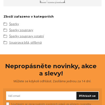
info@iporiginal.cz
Zboží zařazeno v kategoriích
Šperky
Šperky soupravy
Šperky soupravy ostatní
Souprava bílá, stříbrná
Nepropásněte novinky, akce
a slevy!
Můžete se kdykoli odhlásit. Zasíláme jednou za 14 dní.
Přihlásit se
Souhlasím se
zpracováním osobních údajů
za účelem rozesílky