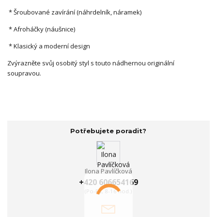
* Šroubované zavírání (náhrdelník, náramek)
* Afroháčky (náušnice)
* Klasický a moderní design
Zvýrazněte svůj osobitý styl s touto nádhernou originální
soupravou.
Potřebujete poradit?
Ilona Pavlíčková
+420 606654169
(Po-Pá, 8-16 hod.)