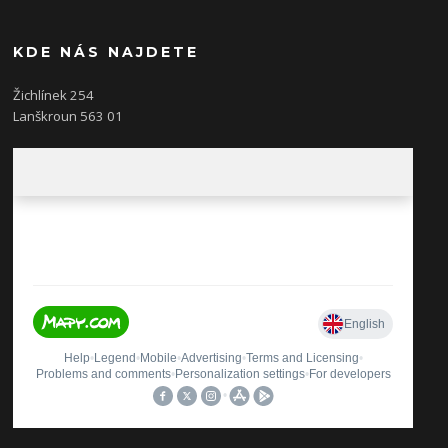
KDE NÁS NAJDETE
Žichlínek 254
Lanškroun 563 01