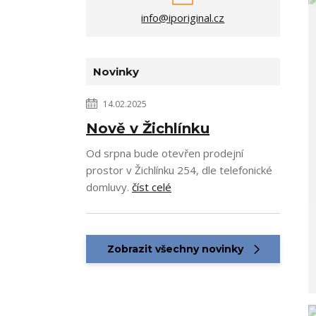
info@iporiginal.cz
Novinky
14.02.2025
Nově v Žichlínku
Od srpna bude otevřen prodejní
prostor v Žichlínku 254, dle telefonické
domluvy.
číst celé
Zobrazit všechny novinky