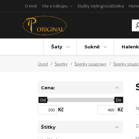
O mně
Vše o nákupu
Služby styling/vizážistika
Henn
Šaty
Sukně
Halenk
Úvod
Šperky
Šperky soupravy
Šperky soupr
Cena:
Od
Do
N
Kč
Kč
Z
Štítky