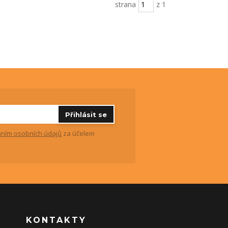
strana
z 1
Přihlásit se
ním osobních údajů
za účelem
KONTAKTY