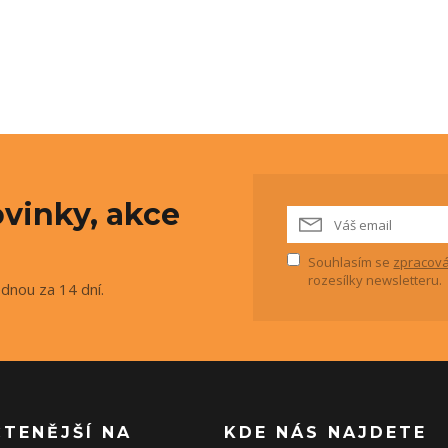
vinky, akce
Souhlasím se
zpracová
rozesílky newsletteru.
ednou za 14 dní.
ČTENĚJŠÍ NA
KDE NÁS NAJDETE