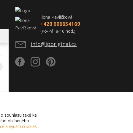
Ilona Pavlíčková
+420 606654169
(Po-Pá, 8-16 hod.)
info@iporiginal.cz
o souhlasu také ke
šeho oblíbeného
íce k využití cookies