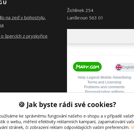
GU
Žichlínek 254
lo na zeď v bohostylu,
Lanškroun 563 01
ba
o špercích z pryskyřice
🍪 Jak byste rádi své cookies?
oužíváme ke správnému fungování našeho e-shopu a v případě vašeh
istik o webu, měření efektivity reklamních kampaní, zapamatování va
ívání stránek, či zobrazení reklam odpovídajících vašim preferencím.
V