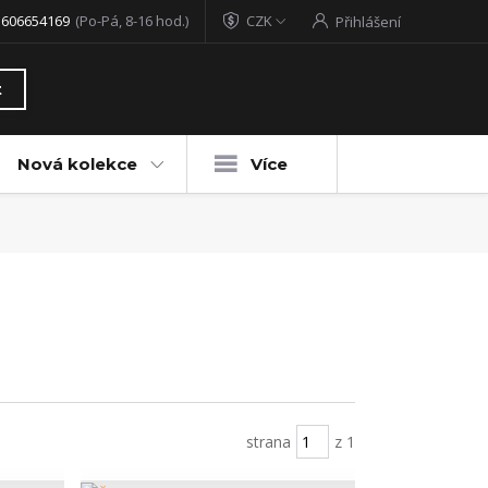
 606654169
(Po-Pá, 8-16 hod.)
CZK
Přihlášení
t
Nová kolekce
Více
strana
z 1