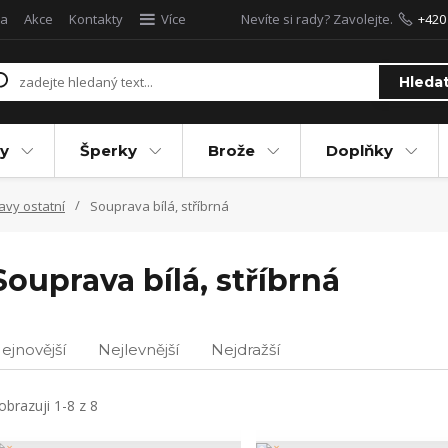
a
Akce
Kontakty
Více
Nevíte si rady? Zavolejte.
+420
Hleda
y
Šperky
Brože
Doplňky
avy ostatní
Souprava bílá, stříbrná
Souprava bílá, stříbrná
ejnovější
Nejlevnější
Nejdražší
obrazuji 1-8 z 8