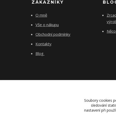
ZÁKAZNÍKY
BLO
O mně
Zrcad
výro
Vše o nákupu
Něco 
Obchodní podmínky
Kontakty
Blog
Soubory cookies p
sledování stat
nastavení při použ