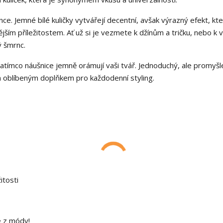
. Jemné bílé kuličky vytvářejí decentní, avšak výrazný efekt, kt
nějším příležitostem. Ať už si je vezmete k džínům a tričku, nebo k
ý šmrnc.
zatímco náušnice jemně orámují vaši tvář. Jednoduchý, ale promyš
ím oblíbeným doplňkem pro každodenní styling.
itosti
e z módy!