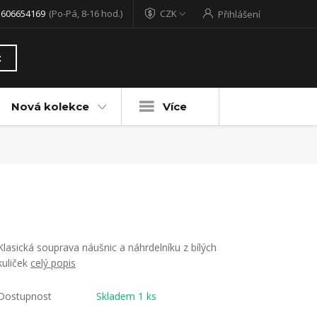
 606654169
(Po-Pá, 8-16 hod.)
CZK
Přihlášení
t
Nová kolekce
Více
Klasická souprava náušnic a náhrdelníku z bílých
kuliček
celý popis
Dostupnost
Skladem 1 ks