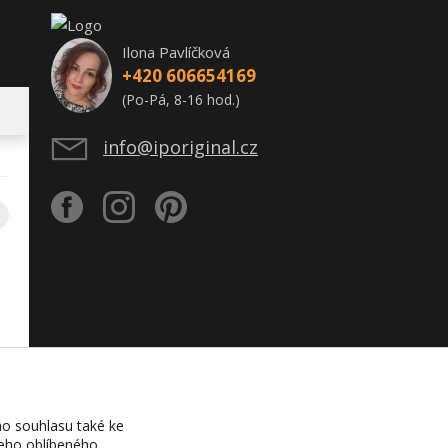
Ilona Pavlíčková
+420 606654169
(Po-Pá, 8-16 hod.)
info@iporiginal.cz
o souhlasu také ke
šeho oblíbeného