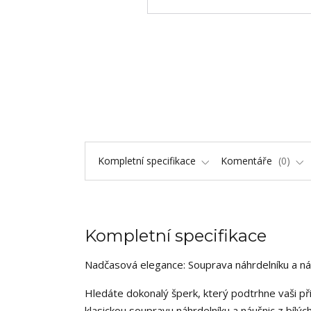
Kompletní specifikace
Komentáře
0
Kompletní specifikace
Nadčasová elegance: Souprava náhrdelníku a náuš
Hledáte dokonalý šperk, který podtrhne vaši p
klasickou soupravu náhrdelníku a náušnic z bílýc