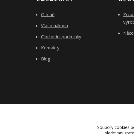
O mně
Zrcad
výro
Vše o nákupu
Něco 
Obchodní podmínky
Kontakty
Blog
Soubory cookies p
sledování stat