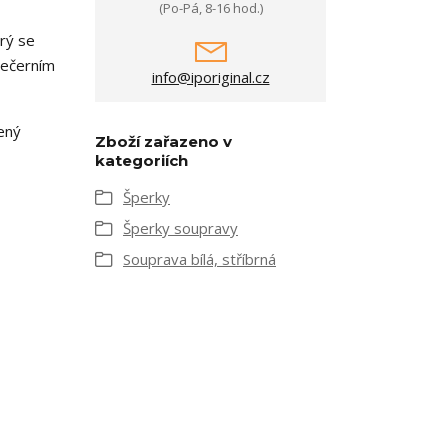
(Po-Pá, 8-16 hod.)
erý se
 večerním
info@iporiginal.cz
lený
Zboží zařazeno v
kategoriích
Šperky
Šperky soupravy
Souprava bílá, stříbrná