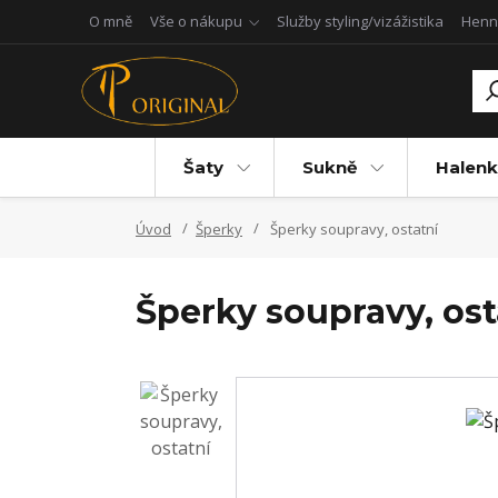
O mně
Vše o nákupu
Služby styling/vizážistika
Henn
Šaty
Sukně
Halenk
Úvod
Šperky
Šperky soupravy, ostatní
Šperky soupravy, ost