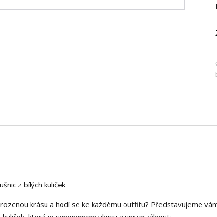
nic z bílých kuliček
řirozenou krásu a hodí se ke každému outfitu? Představujeme vá
h kuliček, která je synonymem vkusu a univerzálnosti.