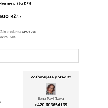
Nejsme plátci DPH
300 Kč
/
ks
Číslo produktu:
SPOS005
barva:
bílá
Potřebujete poradit?
Ilona Pavlíčková
m
+420 606654169