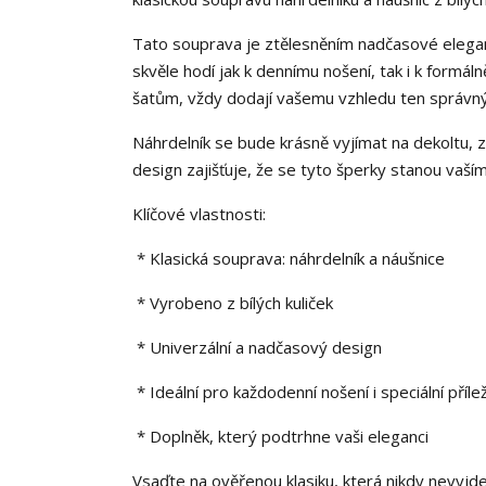
Tato souprava je ztělesněním nadčasové elegance
skvěle hodí jak k dennímu nošení, tak i k formál
šatům, vždy dodají vašemu vzhledu ten správn
Náhrdelník se bude krásně vyjímat na dekoltu, 
design zajišťuje, že se tyto šperky stanou vaš
Klíčové vlastnosti:
* Klasická souprava: náhrdelník a náušnice
* Vyrobeno z bílých kuliček
* Univerzální a nadčasový design
* Ideální pro každodenní nošení i speciální přílež
* Doplněk, který podtrhne vaši eleganci
Vsaďte na ověřenou klasiku, která nikdy nevyjd