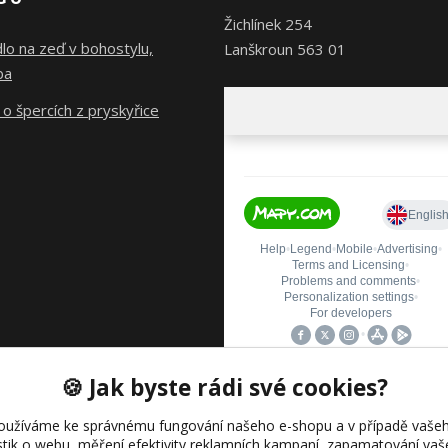
Žichlínek 254
lo na zeď v bohostylu,
Lanškroun 563 01
ba
o špercích z pryskyřice
🍪 Jak byste rádi své cookies?
oužíváme ke správnému fungování našeho e-shopu a v případě vašeh
istik o webu, měření efektivity reklamních kampaní, zapamatování va