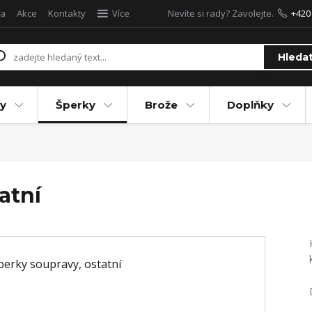
a
Akce
Kontakty
Více
Nevíte si rady? Zavolejte.
+420
Hleda
y
Šperky
Brože
Doplňky
atní